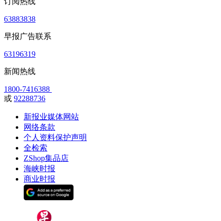
订阅热线
63883838
早报广告联系
63196319
新闻热线
1800-7416388
或
92288736
新报业媒体网站
网络条款
个人资料保护声明
全检索
ZShop集品店
海峡时报
商业时报