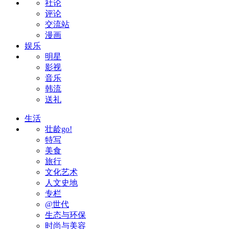
社论
评论
交流站
漫画
娱乐
明星
影视
音乐
韩流
送礼
生活
壮龄go!
特写
美食
旅行
文化艺术
人文史地
专栏
@世代
生态与环保
时尚与美容