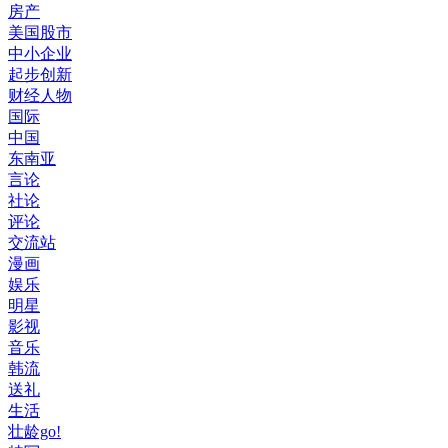
房产
美国股市
中小企业
起步创新
财经人物
国际
中国
东南亚
言论
社论
评论
交流站
漫画
娱乐
明星
影视
音乐
韩流
送礼
生活
壮龄go!