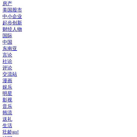
房产
美国股市
中小企业
起步创新
财经人物
国际
中国
东南亚
言论
社论
评论
交流站
漫画
娱乐
明星
影视
音乐
韩流
送礼
生活
壮龄go!