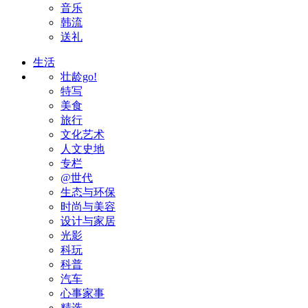
音乐
韩流
送礼
生活
壮龄go!
特写
美食
旅行
文化艺术
人文史地
专栏
@世代
生态与环保
时尚与美容
设计与家居
光影
科玩
科普
汽车
心事家事
精选