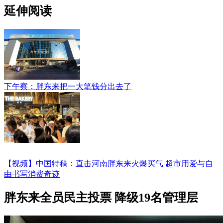
延伸阅读
下午察：胖东来把一大笔钱分出去了
【视频】中国特稿：直击河南胖东来火爆买气 超市用爱与自
由书写消费奇迹
胖东来全员民主投票 降级19名管理层