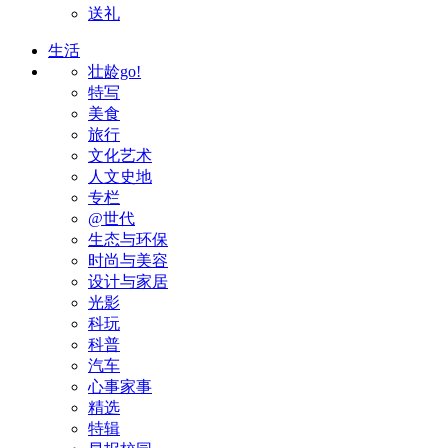
送礼
生活
壮龄go!
特写
美食
旅行
文化艺术
人文史地
专栏
@世代
生态与环保
时尚与美容
设计与家居
光影
科玩
科普
汽车
心事家事
精选
特辑