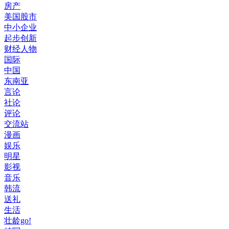
房产
美国股市
中小企业
起步创新
财经人物
国际
中国
东南亚
言论
社论
评论
交流站
漫画
娱乐
明星
影视
音乐
韩流
送礼
生活
壮龄go!