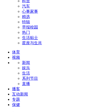
科普
汽车
心事家事
精选
特辑
早报校园
热门
生活贴士
星座与生肖
体育
视频
新闻
娱乐
生活
系列节目
直播
播客
互动新闻
专题
保健