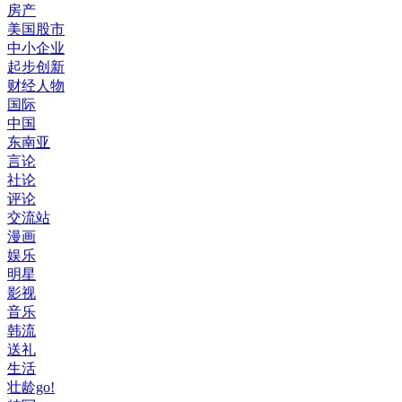
房产
美国股市
中小企业
起步创新
财经人物
国际
中国
东南亚
言论
社论
评论
交流站
漫画
娱乐
明星
影视
音乐
韩流
送礼
生活
壮龄go!