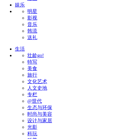
娱乐
明星
影视
音乐
韩流
送礼
生活
壮龄go!
特写
美食
旅行
文化艺术
人文史地
专栏
@世代
生态与环保
时尚与美容
设计与家居
光影
科玩