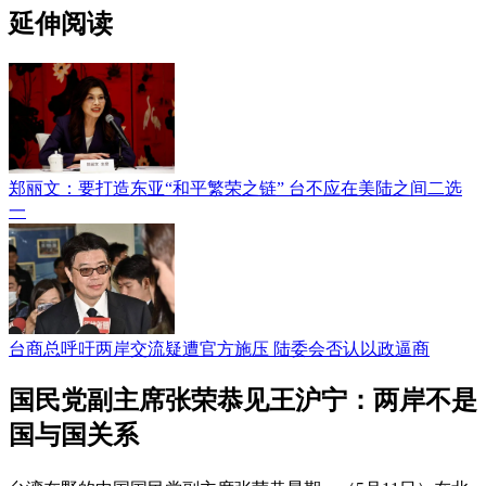
延伸阅读
郑丽文：要打造东亚“和平繁荣之链” 台不应在美陆之间二选
一
台商总呼吁两岸交流疑遭官方施压 陆委会否认以政逼商
国民党副主席张荣恭见王沪宁：两岸不是
国与国关系