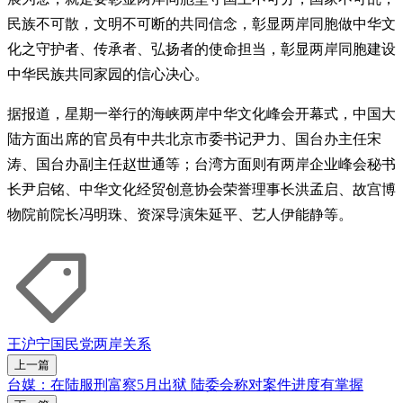
民族不可散，文明不可断的共同信念，彰显两岸同胞做中华文
化之守护者、传承者、弘扬者的使命担当，彰显两岸同胞建设
中华民族共同家园的信心决心。
据报道，星期一举行的海峡两岸中华文化峰会开幕式，中国大
陆方面出席的官员有中共北京市委书记尹力、国台办主任宋
涛、国台办副主任赵世通等；台湾方面则有两岸企业峰会秘书
长尹启铭、中华文化经贸创意协会荣誉理事长洪孟启、故宫博
物院前院长冯明珠、资深导演朱延平、艺人伊能静等。
王沪宁
国民党
两岸关系
上一篇
台媒：在陆服刑富察5月出狱 陆委会称对案件进度有掌握