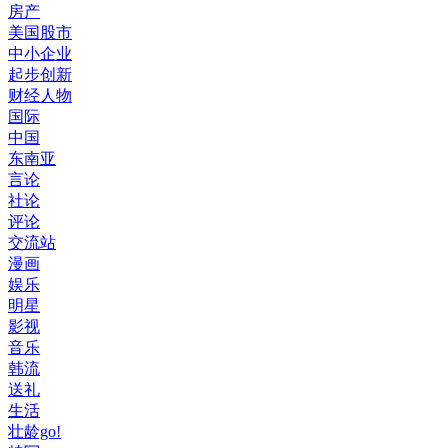
房产
美国股市
中小企业
起步创新
财经人物
国际
中国
东南亚
言论
社论
评论
交流站
漫画
娱乐
明星
影视
音乐
韩流
送礼
生活
壮龄go!