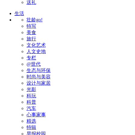
送礼
生活
壮龄go!
特写
美食
旅行
文化艺术
人文史地
专栏
@世代
生态与环保
时尚与美容
设计与家居
光影
科玩
科普
汽车
心事家事
精选
特辑
早报校园