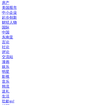
房产
美国股市
中小企业
起步创新
财经人物
国际
中国
东南亚
言论
社论
评论
交流站
漫画
娱乐
明星
影视
音乐
韩流
送礼
生活
壮龄go!