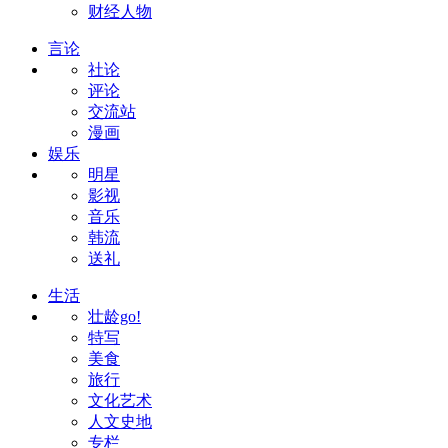
财经人物
言论
社论
评论
交流站
漫画
娱乐
明星
影视
音乐
韩流
送礼
生活
壮龄go!
特写
美食
旅行
文化艺术
人文史地
专栏