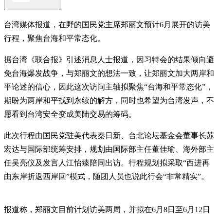
台湾媒体报道，在野的国民党主席郑丽文预计6月展开的访美
行程，聚焦台海和平常态化。
据台湾《联合报》引述消息人士报道，因习特会的结果倾向避
免台海爆发战争，与郑丽文的想法一致，让郑丽文加大两岸和
平论述的信心，因此这次访问主轴拟聚焦“台海和平常态化”，
期盼为两岸和平找到永续的解方，同时也希望为台湾发声，不
愿看到台湾安全变成美陆交易的筹码。
此次行程由国民党驻美代表秦日新、台北论坛基金会董事长苏
宏达与国际部统筹安排，规划由国际部主任董佳瑜、海外部主
任吴亮仪及发言人江怡臻陪同出访。行程规划拟采取“西进再
由东岸折返西岸回”模式，随团人员也说此行会“非常精实”。
报道称，郑丽文目前计划访美两周，并拟在6月8日至6月12日