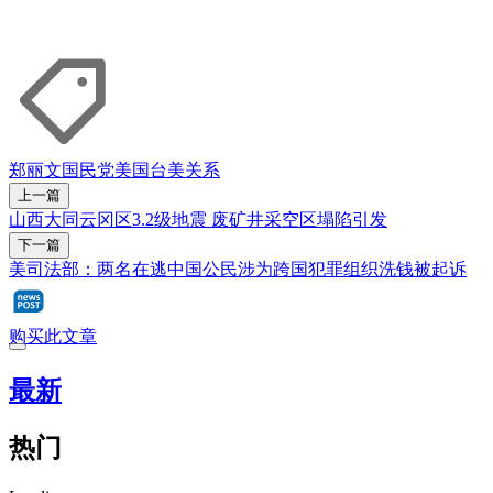
郑丽文
国民党
美国
台美关系
上一篇
山西大同云冈区3.2级地震 废矿井采空区塌陷引发
下一篇
美司法部：两名在逃中国公民涉为跨国犯罪组织洗钱被起诉
购买此文章
最新
热门