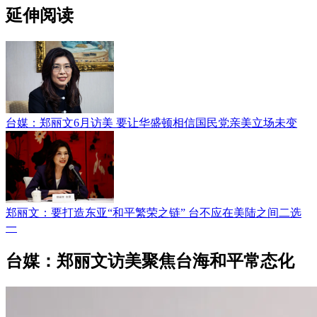
延伸阅读
台媒：郑丽文6月访美 要让华盛顿相信国民党亲美立场未变
郑丽文：要打造东亚“和平繁荣之链” 台不应在美陆之间二选
一
台媒：郑丽文访美聚焦台海和平常态化