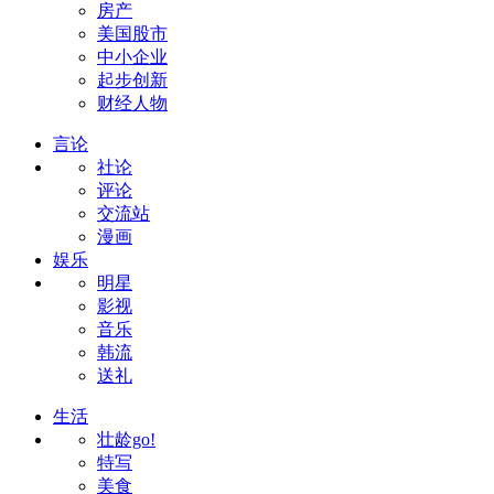
房产
美国股市
中小企业
起步创新
财经人物
言论
社论
评论
交流站
漫画
娱乐
明星
影视
音乐
韩流
送礼
生活
壮龄go!
特写
美食