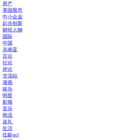
房产
美国股市
中小企业
起步创新
财经人物
国际
中国
东南亚
言论
社论
评论
交流站
漫画
娱乐
明星
影视
音乐
韩流
送礼
生活
壮龄go!