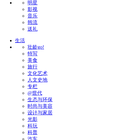
明星
影视
音乐
韩流
送礼
生活
壮龄go!
特写
美食
旅行
文化艺术
人文史地
专栏
@世代
生态与环保
时尚与美容
设计与家居
光影
科玩
科普
汽车