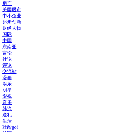
房产
美国股市
中小企业
起步创新
财经人物
国际
中国
东南亚
言论
社论
评论
交流站
漫画
娱乐
明星
影视
音乐
韩流
送礼
生活
壮龄go!