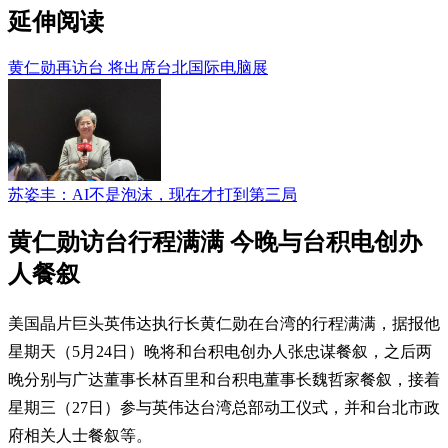
延伸阅读
黄仁勋再访台 将出席台北国际电脑展
苏姿丰：AI不是泡沫，现在才打到第三局
黄仁勋访台行程满满 今晚与台积电创办
人餐叙
美国晶片巨头英伟达执行长黄仁勋在台湾的行程满满，据报他
星期天（5月24日）晚将和台积电创办人张忠谋餐叙，之后两
晚分别与广达董事长林百里和台积电董事长魏哲家餐叙，接着
星期三（27日）参与英伟达台湾总部动工仪式，并和台北市政
府相关人士餐叙等。