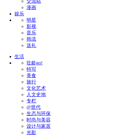
交流站
漫画
娱乐
明星
影视
音乐
韩流
送礼
生活
壮龄go!
特写
美食
旅行
文化艺术
人文史地
专栏
@世代
生态与环保
时尚与美容
设计与家居
光影