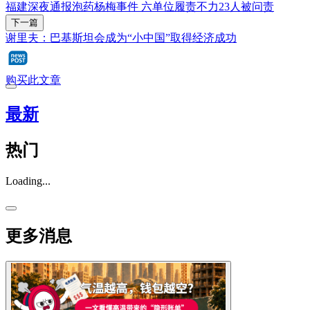
福建深夜通报泡药杨梅事件 六单位履责不力23人被问责
下一篇
谢里夫：巴基斯坦会成为“小中国”取得经济成功
购买此文章
最新
热门
Loading...
更多消息