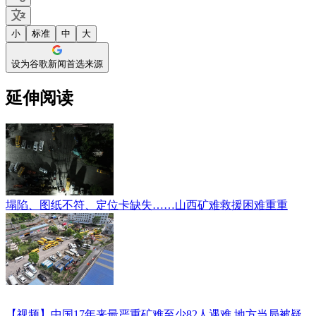
小
标准
中
大
设为谷歌新闻首选来源
延伸阅读
塌陷、图纸不符、定位卡缺失……山西矿难救援困难重重
【视频】中国17年来最严重矿难至少82人遇难 地方当局被疑