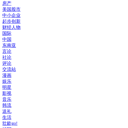
房产
美国股市
中小企业
起步创新
财经人物
国际
中国
东南亚
言论
社论
评论
交流站
漫画
娱乐
明星
影视
音乐
韩流
送礼
生活
壮龄go!