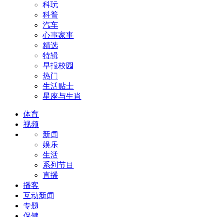
科玩
科普
汽车
心事家事
精选
特辑
早报校园
热门
生活贴士
星座与生肖
体育
视频
新闻
娱乐
生活
系列节目
直播
播客
互动新闻
专题
保健