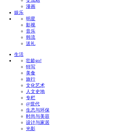
交流站
漫画
娱乐
明星
影视
音乐
韩流
送礼
生活
壮龄go!
特写
美食
旅行
文化艺术
人文史地
专栏
@世代
生态与环保
时尚与美容
设计与家居
光影