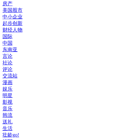
房产
美国股市
中小企业
起步创新
财经人物
国际
中国
东南亚
言论
社论
评论
交流站
漫画
娱乐
明星
影视
音乐
韩流
送礼
生活
壮龄go!