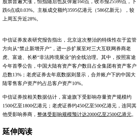
股票普遍大涨，恒指随后也反弹逾160点，收市报25599点，下
跌6点或0.03%。主板成交额约3595亿港元（586亿新元），较
上周五升近28%。
中信证券发表研究报告指出，北京这次整治的特殊性在于监管
方向从“禁止新增开户”，进一步扩展至对三大互联网券商老
虎、富途、长桥“非法跨境展业”的全线治理。其中，按照富途
今年首季公告，中国大陆有资产客户数目占全集团有资产客户
总数13%；老虎证券去年底数据则显示，合并账户下的中国大
陆零售客户资产约占总客户资产10%。
中信证券按相关数据估计，富途旗下受影响存量资产规模约
1500亿至1800亿港元；老虎证券约450亿至500亿港元，连同其
他受影响券商，
整体受影响规模预计达2000亿至2500亿港元
。
延伸阅读