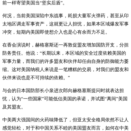
前一样寄望美国当“坚实后盾”。
何况，当前美国深陷中东战事，耗损大量军火弹药，甚至从印
太地区调走军事资产，这就更让人担忧，如果本区域爆发军事
冲突，短期内美国即使想介入也是心有余而力不足。
在香会演说时，赫格塞斯还一再敦促盟友增加国防开支，分担
防务责任。他说：“长期以来，本区域的安全过度依赖美国的
军事力量，而我们的许多盟友和伙伴却任由自身的防御能力萎
缩。这对美国纳税人来说是一笔糟糕的交易，对我们的盟友和
伙伴来说也是不可持续的依赖。”
与会的日本国防部长小泉进次郎向赫格塞斯提问时就表达担
忧，认为“一些国家”可能低估美国的承诺，并试图“离间”美国
及其盟友。
中美两大强国间的火药味降低了，但亚太安全格局依然不让人
感觉轻松，对于和中国关系不睦的美国盟友而言，如何在中美