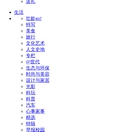
送礼
生活
壮龄go!
特写
美食
旅行
文化艺术
人文史地
专栏
@世代
生态与环保
时尚与美容
设计与家居
光影
科玩
科普
汽车
心事家事
精选
特辑
早报校园