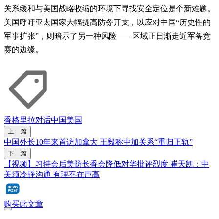
关系缓和与美国战略收缩的环境下寻找安全定位是个新难题。
美国呼吁亚太国家大幅提高防务开支，以应对中国“历史性的
军事扩张”，则暗示了另一种风险——区域正日渐走近军备竞
赛的边缘。
香格里拉对话
中国
美国
上一篇
中国外长10年来首访加拿大 王毅称中加关系“重归正轨”
下一篇
【视频】习特会后美防长香会降低对华批评烈度 崔天凯：中
美须冷静沟通 有理不在声高
购买此文章