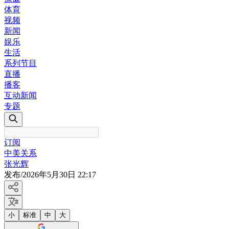
体育
视频
新闻
娱乐
生活
系列节目
直播
播客
互动新闻
专题
订阅
中美关系
张光辉
发布
/
2026年5月30日 22:17
小
标准
中
大