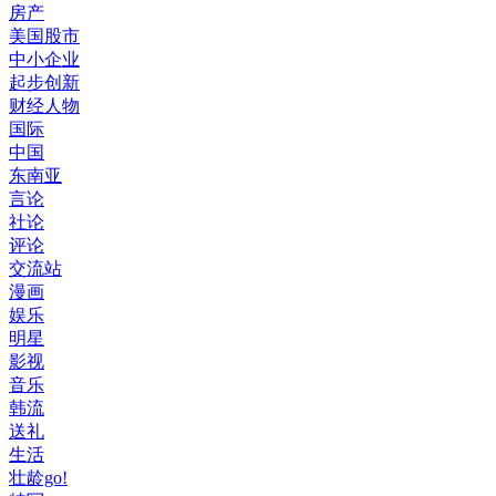
房产
美国股市
中小企业
起步创新
财经人物
国际
中国
东南亚
言论
社论
评论
交流站
漫画
娱乐
明星
影视
音乐
韩流
送礼
生活
壮龄go!