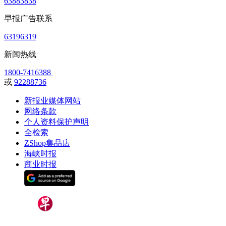
63883838
早报广告联系
63196319
新闻热线
1800-7416388
或
92288736
新报业媒体网站
网络条款
个人资料保护声明
全检索
ZShop集品店
海峡时报
商业时报