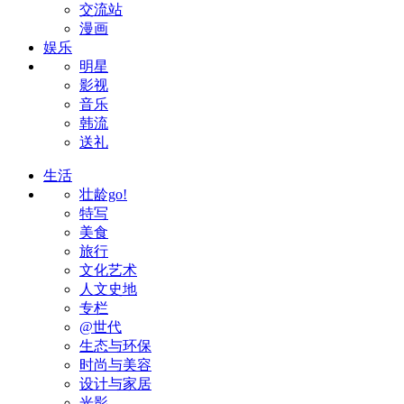
交流站
漫画
娱乐
明星
影视
音乐
韩流
送礼
生活
壮龄go!
特写
美食
旅行
文化艺术
人文史地
专栏
@世代
生态与环保
时尚与美容
设计与家居
光影