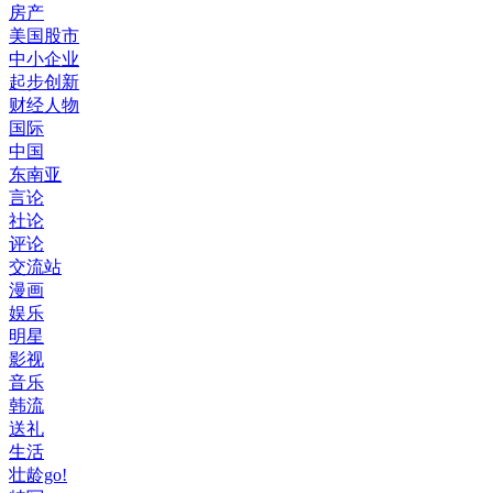
房产
美国股市
中小企业
起步创新
财经人物
国际
中国
东南亚
言论
社论
评论
交流站
漫画
娱乐
明星
影视
音乐
韩流
送礼
生活
壮龄go!