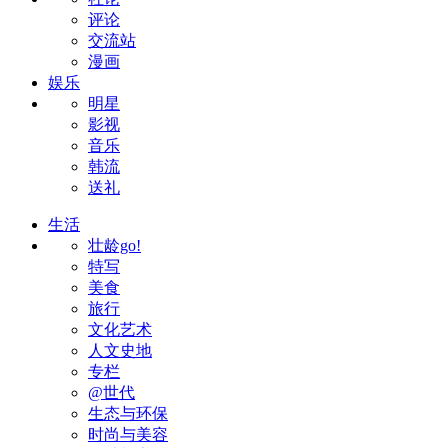
评论
交流站
漫画
娱乐
明星
影视
音乐
韩流
送礼
生活
壮龄go!
特写
美食
旅行
文化艺术
人文史地
专栏
@世代
生态与环保
时尚与美容