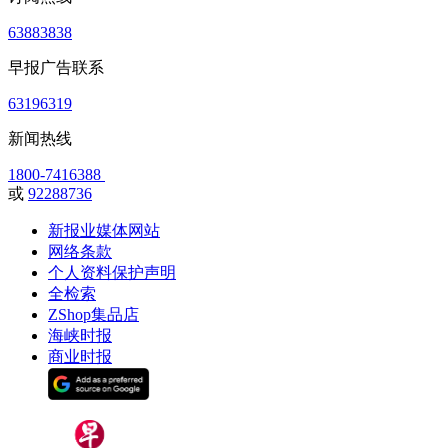
63883838
早报广告联系
63196319
新闻热线
1800-7416388
或
92288736
新报业媒体网站
网络条款
个人资料保护声明
全检索
ZShop集品店
海峡时报
商业时报