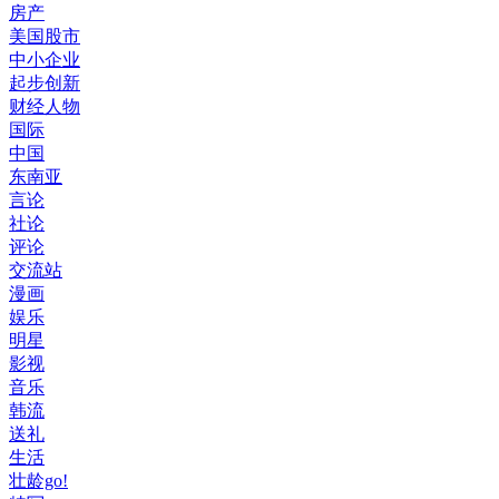
房产
美国股市
中小企业
起步创新
财经人物
国际
中国
东南亚
言论
社论
评论
交流站
漫画
娱乐
明星
影视
音乐
韩流
送礼
生活
壮龄go!