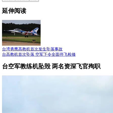
延伸阅读
台湾勇鹰高教机首次发生坠落事故
台高教机首次坠落 空军下令全面停飞检修
台空军教练机坠毁 两名资深飞官殉职