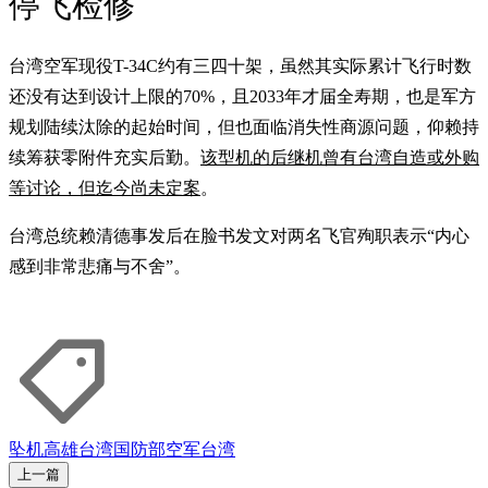
停飞检修
台湾空军现役T-34C约有三四十架，虽然其实际累计飞行时数
还没有达到设计上限的70%，且2033年才届全寿期，也是军方
规划陆续汰除的起始时间，但也面临消失性商源问题，仰赖持
续筹获零附件充实后勤。
该型机的后继机曾有台湾自造或外购
等讨论，但迄今尚未定案
。
台湾总统赖清德事发后在脸书发文对两名飞官殉职表示“内心
感到非常悲痛与不舍”。
坠机
高雄
台湾国防部
空军
台湾
上一篇