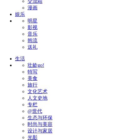
交流站
漫画
娱乐
明星
影视
音乐
韩流
送礼
生活
壮龄go!
特写
美食
旅行
文化艺术
人文史地
专栏
@世代
生态与环保
时尚与美容
设计与家居
光影