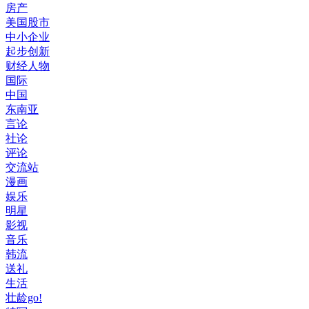
房产
美国股市
中小企业
起步创新
财经人物
国际
中国
东南亚
言论
社论
评论
交流站
漫画
娱乐
明星
影视
音乐
韩流
送礼
生活
壮龄go!