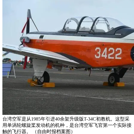
台湾空军是从1985年引进40余架升级版T-34C初教机。这型采
用单涡轮螺旋桨发动机的机种，是台湾空军飞官第一个实际接
触的飞行器。 （自由时报档案图）