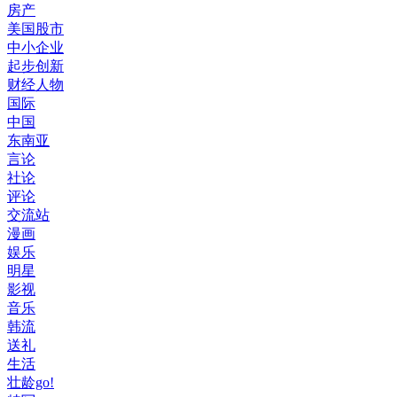
房产
美国股市
中小企业
起步创新
财经人物
国际
中国
东南亚
言论
社论
评论
交流站
漫画
娱乐
明星
影视
音乐
韩流
送礼
生活
壮龄go!