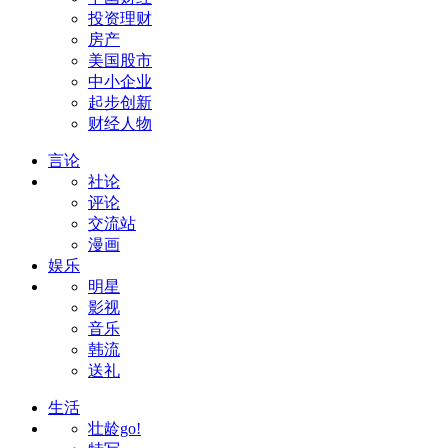
投资理财
房产
美国股市
中小企业
起步创新
财经人物
言论
社论
评论
交流站
漫画
娱乐
明星
影视
音乐
韩流
送礼
生活
壮龄go!