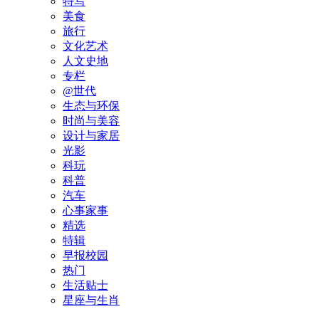
特写
美食
旅行
文化艺术
人文史地
专栏
@世代
生态与环保
时尚与美容
设计与家居
光影
科玩
科普
汽车
心事家事
精选
特辑
早报校园
热门
生活贴士
星座与生肖