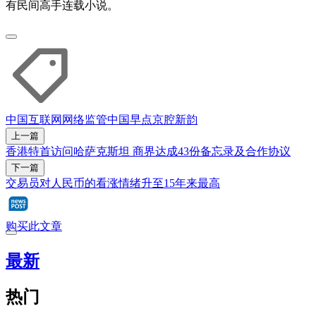
有民间高手连载小说。
中国
互联网
网络
监管
中国早点
京腔新韵
上一篇
香港特首访问哈萨克斯坦 商界达成43份备忘录及合作协议
下一篇
交易员对人民币的看涨情绪升至15年来最高
购买此文章
最新
热门