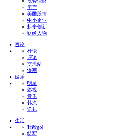
投资理财
房产
美国股市
中小企业
起步创新
财经人物
言论
社论
评论
交流站
漫画
娱乐
明星
影视
音乐
韩流
送礼
生活
壮龄go!
特写