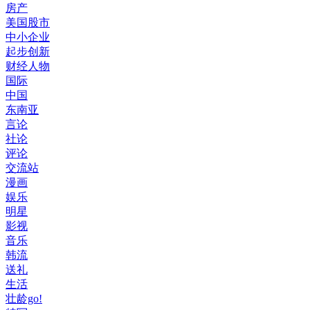
房产
美国股市
中小企业
起步创新
财经人物
国际
中国
东南亚
言论
社论
评论
交流站
漫画
娱乐
明星
影视
音乐
韩流
送礼
生活
壮龄go!