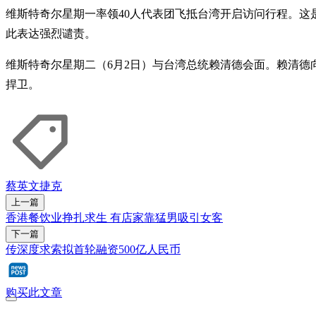
维斯特奇尔星期一率领40人代表团飞抵台湾开启访问行程。这
此表达强烈谴责。
维斯特奇尔星期二（6月2日）与台湾总统赖清德会面。赖清
捍卫。
蔡英文
捷克
上一篇
香港餐饮业挣扎求生 有店家靠猛男吸引女客
下一篇
传深度求索拟首轮融资500亿人民币
购买此文章