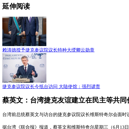
延伸阅读
赖清德授予捷克参议院议长特种大绶卿云勋章
捷克参议院议长今抵台访问 大陆使馆：强烈谴责
蔡英文：台湾捷克友谊建立在民主等共同
台湾前总统蔡英文与访台的捷克参议院议长维斯特奇尔会面时
据台湾《联合报》报道，蔡英文和维斯特奇尔星期三（6月13日）共同出席