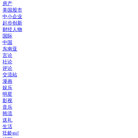
房产
美国股市
中小企业
起步创新
财经人物
国际
中国
东南亚
言论
社论
评论
交流站
漫画
娱乐
明星
影视
音乐
韩流
送礼
生活
壮龄go!