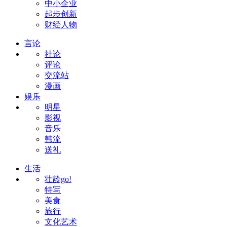
中小企业
起步创新
财经人物
言论
社论
评论
交流站
漫画
娱乐
明星
影视
音乐
韩流
送礼
生活
壮龄go!
特写
美食
旅行
文化艺术