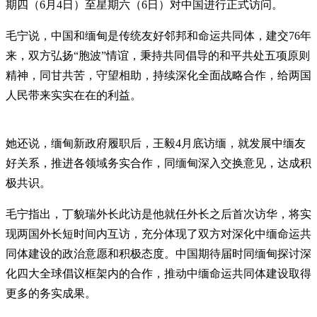
期四（6月4日）至星期六（6日）对中国进行正式访问。
毛宁说，中国和缅甸是传统友好邻邦和命运共同体，建交76年
来，双方弘扬“胞波”情谊，秉持共同倡导的和平共处五项原则
精神，同甘共苦，守望相助，持续深化全面战略合作，给两国
人民带来实实在在的利益。
她还说，缅甸新政府履职后，王毅4月底访缅，就发展中缅友
好关系，推进各领域务实合作，同缅甸深入交换意见，达成积
极共识。
毛宁指出，丁貌瑞外长此访是他就任外长之后首次访华，将实
现两国外长短时间内互访，充分体现了双方对深化中缅命运共
同体建设的政治意愿和积极态度。中国期待届时同缅甸探讨深
化四大全球倡议框架内的合作，推动中缅命运共同体建设取得
更多的务实成果。