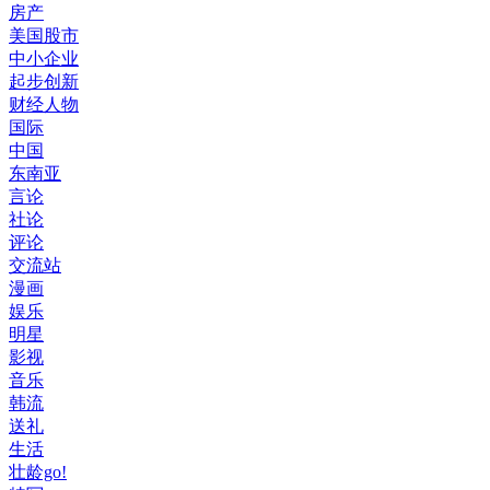
房产
美国股市
中小企业
起步创新
财经人物
国际
中国
东南亚
言论
社论
评论
交流站
漫画
娱乐
明星
影视
音乐
韩流
送礼
生活
壮龄go!