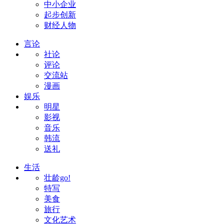
中小企业
起步创新
财经人物
言论
社论
评论
交流站
漫画
娱乐
明星
影视
音乐
韩流
送礼
生活
壮龄go!
特写
美食
旅行
文化艺术