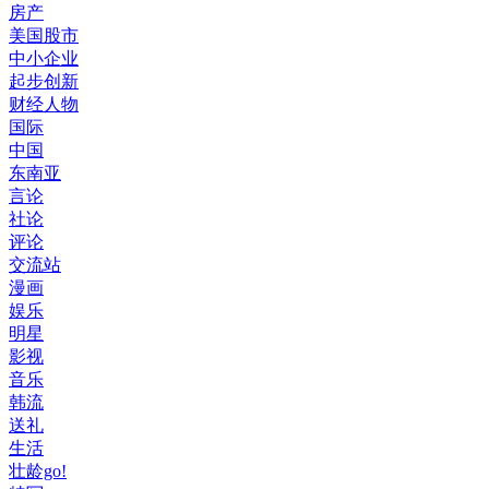
房产
美国股市
中小企业
起步创新
财经人物
国际
中国
东南亚
言论
社论
评论
交流站
漫画
娱乐
明星
影视
音乐
韩流
送礼
生活
壮龄go!