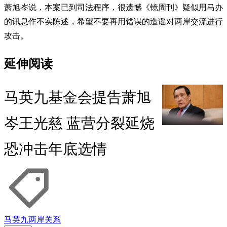
萧旭岑说，本案已到司法程序，很遗憾《镜周刊》疑似用马办
的讯息作不实陈述，希望不要再用错误的造谣对两岸交流进行
攻击。
延伸阅读
马英九基金会提告萧旭
岑王光慈 蓝营分裂延烧
恐冲击年底选情
马英九
两岸关系