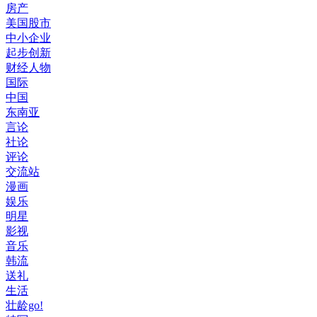
房产
美国股市
中小企业
起步创新
财经人物
国际
中国
东南亚
言论
社论
评论
交流站
漫画
娱乐
明星
影视
音乐
韩流
送礼
生活
壮龄go!