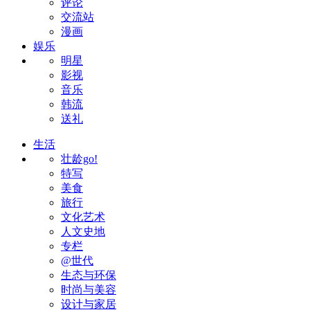
评论
交流站
漫画
娱乐
明星
影视
音乐
韩流
送礼
生活
壮龄go!
特写
美食
旅行
文化艺术
人文史地
专栏
@世代
生态与环保
时尚与美容
设计与家居