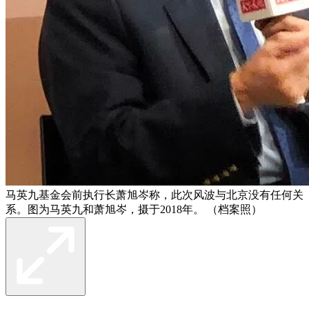
马英九基金会前执行长萧旭岑称，此次风波与北京没有任何关
系。图为马英九和萧旭岑，摄于2018年。 （档案照）