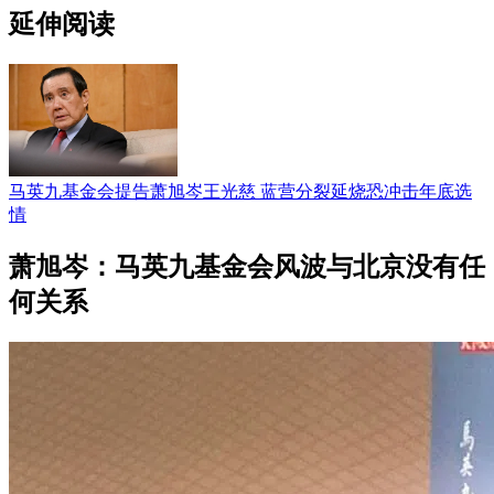
延伸阅读
马英九基金会提告萧旭岑王光慈 蓝营分裂延烧恐冲击年底选
情
萧旭岑：马英九基金会风波与北京没有任
何关系