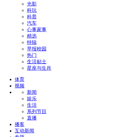
光影
科玩
科普
汽车
心事家事
精选
特辑
早报校园
热门
生活贴士
星座与生肖
体育
视频
新闻
娱乐
生活
系列节目
直播
播客
互动新闻