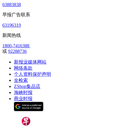
63883838
早报广告联系
63196319
新闻热线
1800-7416388
或
92288736
新报业媒体网站
网络条款
个人资料保护声明
全检索
ZShop集品店
海峡时报
商业时报