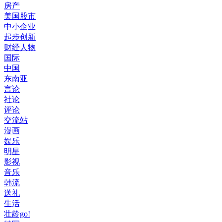
房产
美国股市
中小企业
起步创新
财经人物
国际
中国
东南亚
言论
社论
评论
交流站
漫画
娱乐
明星
影视
音乐
韩流
送礼
生活
壮龄go!