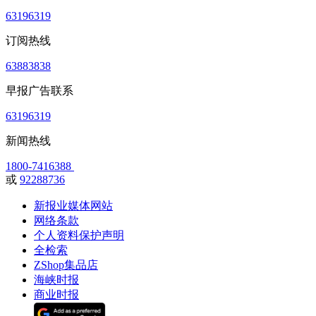
63196319
订阅热线
63883838
早报广告联系
63196319
新闻热线
1800-7416388
或
92288736
新报业媒体网站
网络条款
个人资料保护声明
全检索
ZShop集品店
海峡时报
商业时报