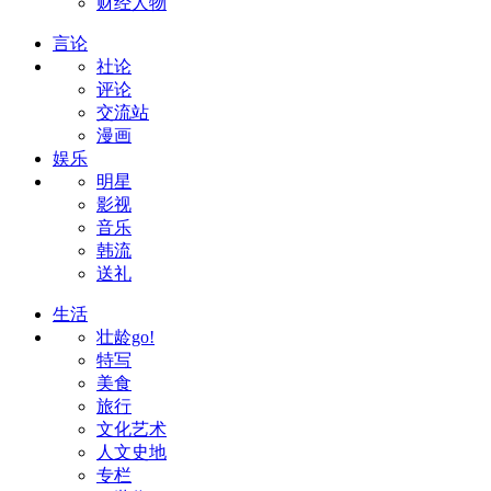
财经人物
言论
社论
评论
交流站
漫画
娱乐
明星
影视
音乐
韩流
送礼
生活
壮龄go!
特写
美食
旅行
文化艺术
人文史地
专栏