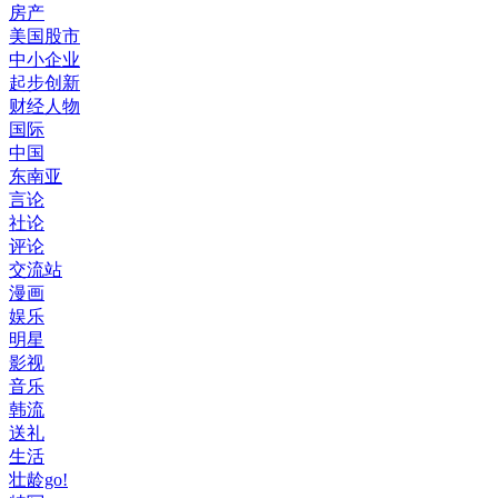
房产
美国股市
中小企业
起步创新
财经人物
国际
中国
东南亚
言论
社论
评论
交流站
漫画
娱乐
明星
影视
音乐
韩流
送礼
生活
壮龄go!