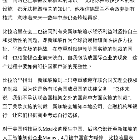
整，同时也已掌握发展核武的知识，“无论你摧毁多少它的核
设施，都无法摧毁相关的知识”。他相信德黑兰不会放弃拥有
核武，意味着未来十数年中东仍会烽烟再起。
比拉哈里在会上也被问到有关新加坡追求经济利益时坚持自主
和灵活性的问题。即新加坡作为全球贸易枢纽面临被多方拉
扯、平衡立场的挑战；在尊重对俄伊朝等国实施的制裁的同
时，也须警惕企业前来洗白、自我包装成国际企业的现象，这
个过程中要如何维护国家声誉的完整性？
比拉哈里指出，新加坡原则上只尊重或遵守联合国安理会授权
的制裁，因为这是所有联合国成员国的法律义务，“总体来
说，我们不承认联合国框架之外的国家单方面实施的制裁”。
至于美欧实施的制裁，新加坡会通知本地公司、金融机构和银
行，让它们根据商业考虑自行选择。
对于美国科技巨头Meta收购原生中国、后将总部迁至新加坡的
人工智能初创企业Manus
，
4月被中国官方喊停
，比拉哈里表