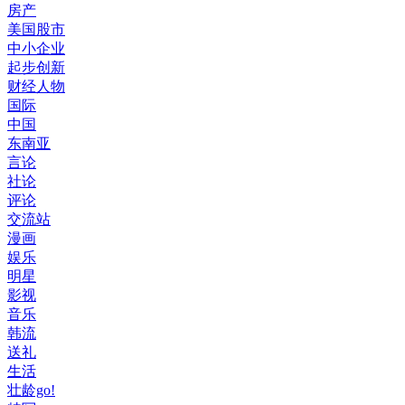
房产
美国股市
中小企业
起步创新
财经人物
国际
中国
东南亚
言论
社论
评论
交流站
漫画
娱乐
明星
影视
音乐
韩流
送礼
生活
壮龄go!