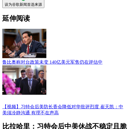
设为谷歌新闻首选来源
延伸阅读
鲁比奥称对台政策未变 140亿美元军售仍在评估中
【视频】习特会后美防长香会降低对华批评烈度 崔天凯：中
美须冷静沟通 有理不在声高
比拉哈里：习特会后中美休战不稳定且脆