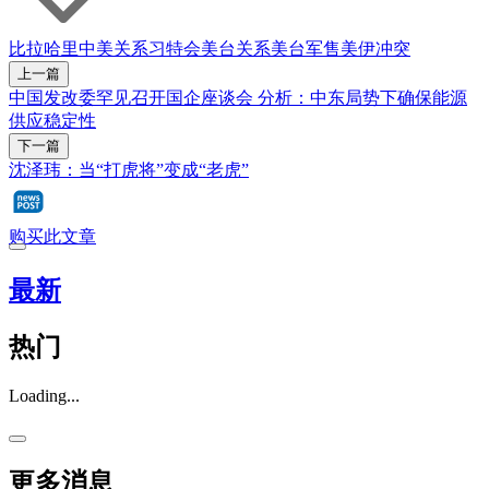
比拉哈里
中美关系
习特会
美台关系
美台军售
美伊冲突
上一篇
中国发改委罕见召开国企座谈会 分析：中东局势下确保能源
供应稳定性
下一篇
沈泽玮：当“打虎将”变成“老虎”
购买此文章
最新
热门
Loading...
更多消息