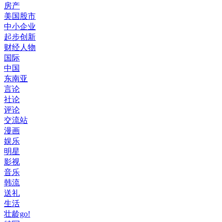
房产
美国股市
中小企业
起步创新
财经人物
国际
中国
东南亚
言论
社论
评论
交流站
漫画
娱乐
明星
影视
音乐
韩流
送礼
生活
壮龄go!