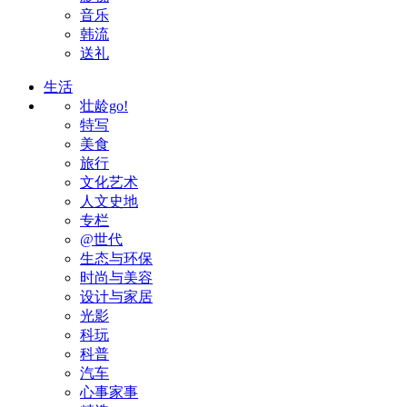
音乐
韩流
送礼
生活
壮龄go!
特写
美食
旅行
文化艺术
人文史地
专栏
@世代
生态与环保
时尚与美容
设计与家居
光影
科玩
科普
汽车
心事家事