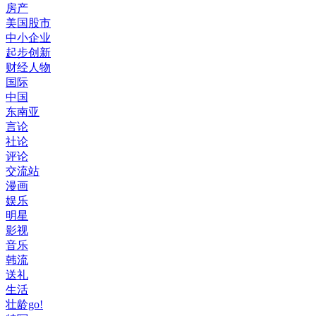
房产
美国股市
中小企业
起步创新
财经人物
国际
中国
东南亚
言论
社论
评论
交流站
漫画
娱乐
明星
影视
音乐
韩流
送礼
生活
壮龄go!