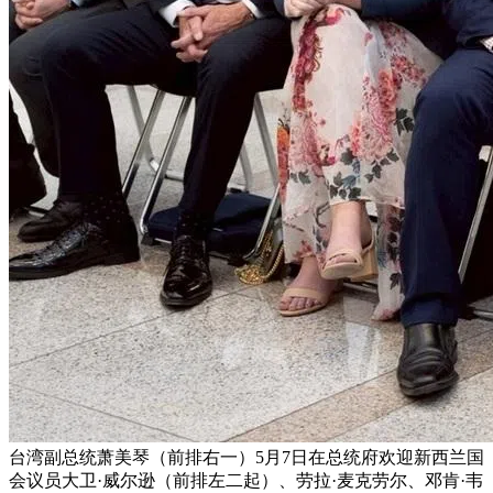
台湾副总统萧美琴（前排右一）5月7日在总统府欢迎新西兰国
会议员大卫·威尔逊（前排左二起）、劳拉·麦克劳尔、邓肯·韦