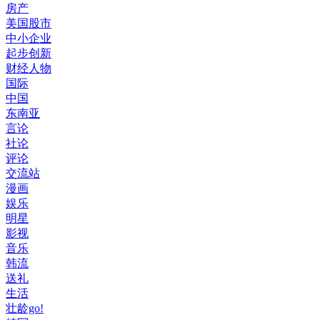
房产
美国股市
中小企业
起步创新
财经人物
国际
中国
东南亚
言论
社论
评论
交流站
漫画
娱乐
明星
影视
音乐
韩流
送礼
生活
壮龄go!