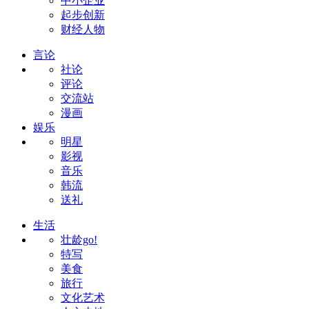
中小企业
起步创新
财经人物
言论
社论
评论
交流站
漫画
娱乐
明星
影视
音乐
韩流
送礼
生活
壮龄go!
特写
美食
旅行
文化艺术