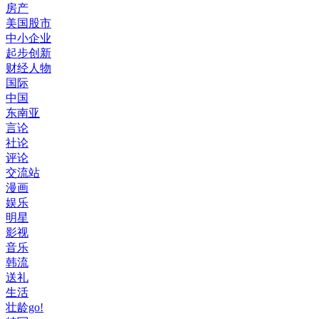
房产
美国股市
中小企业
起步创新
财经人物
国际
中国
东南亚
言论
社论
评论
交流站
漫画
娱乐
明星
影视
音乐
韩流
送礼
生活
壮龄go!