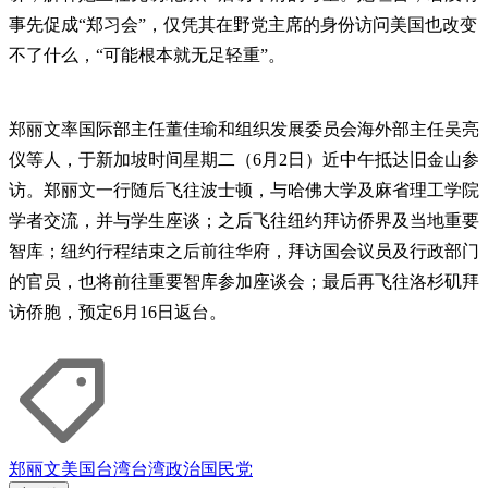
事先促成“郑习会”，仅凭其在野党主席的身份访问美国也改变
不了什么，“可能根本就无足轻重”。
郑丽文率国际部主任董佳瑜和组织发展委员会海外部主任吴亮
仪等人，于新加坡时间星期二（6月2日）近中午抵达旧金山参
访。郑丽文一行随后飞往波士顿，与哈佛大学及麻省理工学院
学者交流，并与学生座谈；之后飞往纽约拜访侨界及当地重要
智库；纽约行程结束之后前往华府，拜访国会议员及行政部门
的官员，也将前往重要智库参加座谈会；最后再飞往洛杉矶拜
访侨胞，预定6月16日返台。
郑丽文
美国
台湾
台湾政治
国民党