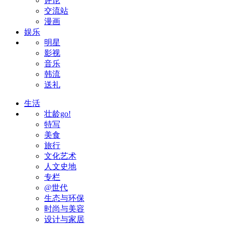
评论
交流站
漫画
娱乐
明星
影视
音乐
韩流
送礼
生活
壮龄go!
特写
美食
旅行
文化艺术
人文史地
专栏
@世代
生态与环保
时尚与美容
设计与家居