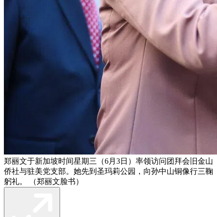
郑丽文于新加坡时间星期三（6月3日）率领访问团拜会旧金山
侨社与驻美党支部。她先到圣玛莉公园，向孙中山铜像行三鞠
躬礼。 （郑丽文脸书）