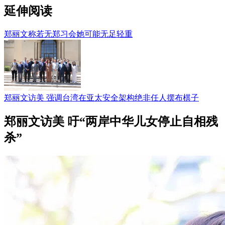
延伸阅读
郑丽文称若无郑习会她可能无足轻重
郑丽文访美 强调台湾在亚太安全架构绝非任人摆布棋子
郑丽文访美 吁“两岸中华儿女停止自相残
杀”