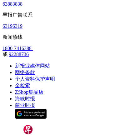
63883838
早报广告联系
63196319
新闻热线
1800-7416388
或
92288736
新报业媒体网站
网络条款
个人资料保护声明
全检索
ZShop集品店
海峡时报
商业时报