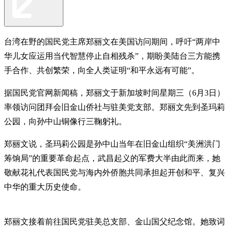
台湾在野的国民党主席郑丽文在美国访问期间，呼吁“两岸中
华儿女应运用当代智慧停止自相残杀”，期盼美陆台三方能携
手合作、共创繁荣，向全人类证明“和平永远有可能”。
据国民党官网新闻稿，郑丽文于新加坡时间星期三（6月3日）
率领访问团拜会旧金山侨社与驻美党支部。郑丽文先到圣玛莉
公园，向孙中山铜像行三鞠躬礼。
郑丽文说，圣玛莉公园是孙中山当年在旧金山组织“美洲洪门
筹饷局”的重要革命起点，武昌起义的军费大半由此而来，她
敬献花礼代表国民党与海内外侨胞共同承担起开创和平、复兴
中华的重大历史使命。
郑丽文接着前往国民党驻美总支部、金山国父纪念馆。她致词