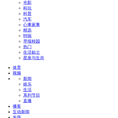
光影
科玩
科普
汽车
心事家事
精选
特辑
早报校园
热门
生活贴士
星座与生肖
体育
视频
新闻
娱乐
生活
系列节目
直播
播客
互动新闻
专题