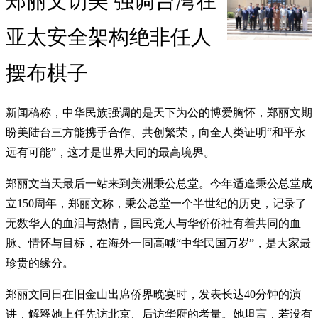
郑丽文访美 强调台湾在
亚太安全架构绝非任人
摆布棋子
新闻稿称，中华民族强调的是天下为公的博爱胸怀，郑丽文期
盼美陆台三方能携手合作、共创繁荣，向全人类证明“和平永
远有可能”，这才是世界大同的最高境界。
郑丽文当天最后一站来到美洲秉公总堂。今年适逢秉公总堂成
立150周年，郑丽文称，秉公总堂一个半世纪的历史，记录了
无数华人的血泪与热情，国民党人与华侨侨社有着共同的血
脉、情怀与目标，在海外一同高喊“中华民国万岁”，是大家最
珍贵的缘分。
郑丽文同日在旧金山出席侨界晚宴时，发表长达40分钟的演
讲，解释她上任先访北京、后访华府的考量。她坦言，若没有