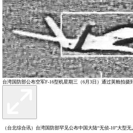
台湾国防部公布空军F-16型机星期三（6月3日）通过荚舱拍摄
（台北综合讯）台湾国防部罕见公布中国大陆“无侦-10”大