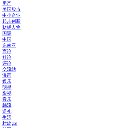
房产
美国股市
中小企业
起步创新
财经人物
国际
中国
东南亚
言论
社论
评论
交流站
漫画
娱乐
明星
影视
音乐
韩流
送礼
生活
壮龄go!