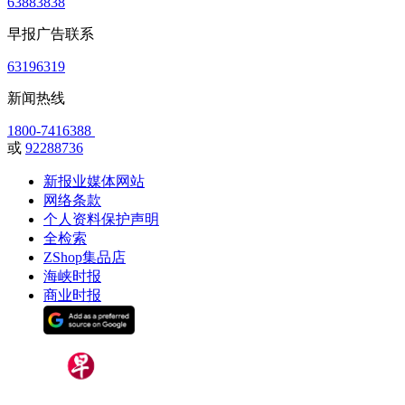
63883838
早报广告联系
63196319
新闻热线
1800-7416388
或
92288736
新报业媒体网站
网络条款
个人资料保护声明
全检索
ZShop集品店
海峡时报
商业时报