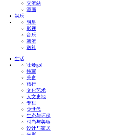
交流站
漫画
娱乐
明星
影视
音乐
韩流
送礼
生活
壮龄go!
特写
美食
旅行
文化艺术
人文史地
专栏
@世代
生态与环保
时尚与美容
设计与家居
光影