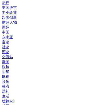
房产
美国股市
中小企业
起步创新
财经人物
国际
中国
东南亚
言论
社论
评论
交流站
漫画
娱乐
明星
影视
音乐
韩流
送礼
生活
壮龄go!