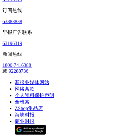
订阅热线
63883838
早报广告联系
63196319
新闻热线
1800-7416388
或
92288736
新报业媒体网站
网络条款
个人资料保护声明
全检索
ZShop集品店
海峡时报
商业时报