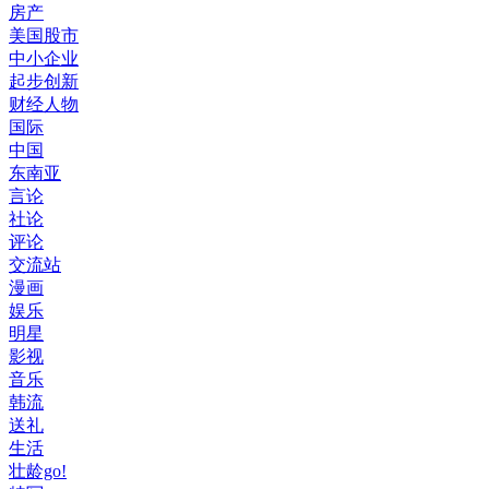
房产
美国股市
中小企业
起步创新
财经人物
国际
中国
东南亚
言论
社论
评论
交流站
漫画
娱乐
明星
影视
音乐
韩流
送礼
生活
壮龄go!