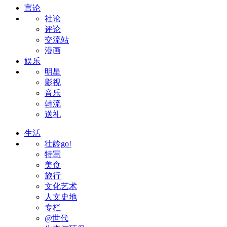
言论
社论
评论
交流站
漫画
娱乐
明星
影视
音乐
韩流
送礼
生活
壮龄go!
特写
美食
旅行
文化艺术
人文史地
专栏
@世代