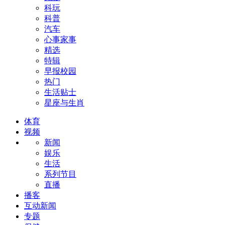
科玩
科普
汽车
心事家事
精选
特辑
早报校园
热门
生活贴士
星座与生肖
体育
视频
新闻
娱乐
生活
系列节目
直播
播客
互动新闻
专题