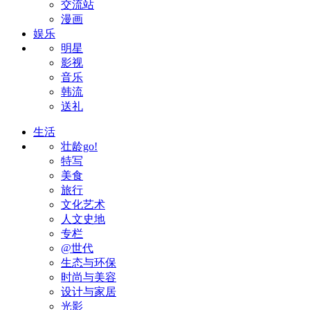
交流站
漫画
娱乐
明星
影视
音乐
韩流
送礼
生活
壮龄go!
特写
美食
旅行
文化艺术
人文史地
专栏
@世代
生态与环保
时尚与美容
设计与家居
光影