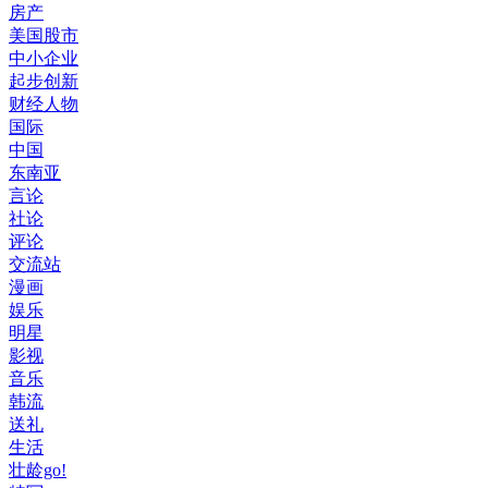
房产
美国股市
中小企业
起步创新
财经人物
国际
中国
东南亚
言论
社论
评论
交流站
漫画
娱乐
明星
影视
音乐
韩流
送礼
生活
壮龄go!