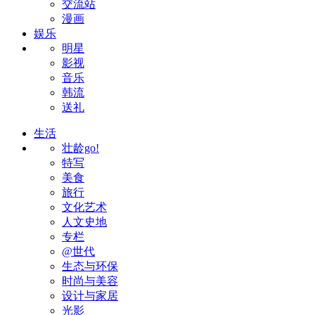
交流站
漫画
娱乐
明星
影视
音乐
韩流
送礼
生活
壮龄go!
特写
美食
旅行
文化艺术
人文史地
专栏
@世代
生态与环保
时尚与美容
设计与家居
光影