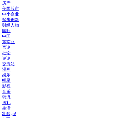
房产
美国股市
中小企业
起步创新
财经人物
国际
中国
东南亚
言论
社论
评论
交流站
漫画
娱乐
明星
影视
音乐
韩流
送礼
生活
壮龄go!