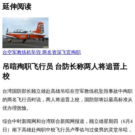
延伸阅读
台空军教练机坠毁 两名资深飞官殉职
吊唁殉职飞行员 台防长称两人将追晋上
校
台湾国防部长顾立雄赴高雄吊唁在空军教练机坠毁事故中殉职
的两名飞行员时说，两人将追晋上校，国防部将以最高标准从
优办理抚恤。
综合中时新闻网和台湾联合新闻网报道，顾立雄星期四（6月4
日）南下高雄赴殉职中校飞行员卢季佑与过俊男的灵堂吊唁，