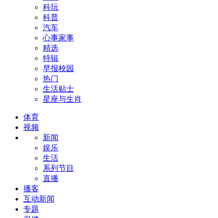
科玩
科普
汽车
心事家事
精选
特辑
早报校园
热门
生活贴士
星座与生肖
体育
视频
新闻
娱乐
生活
系列节目
直播
播客
互动新闻
专题