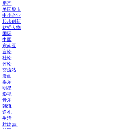
房产
美国股市
中小企业
起步创新
财经人物
国际
中国
东南亚
言论
社论
评论
交流站
漫画
娱乐
明星
影视
音乐
韩流
送礼
生活
壮龄go!