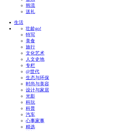
韩流
送礼
生活
壮龄go!
特写
美食
旅行
文化艺术
人文史地
专栏
@世代
生态与环保
时尚与美容
设计与家居
光影
科玩
科普
汽车
心事家事
精选