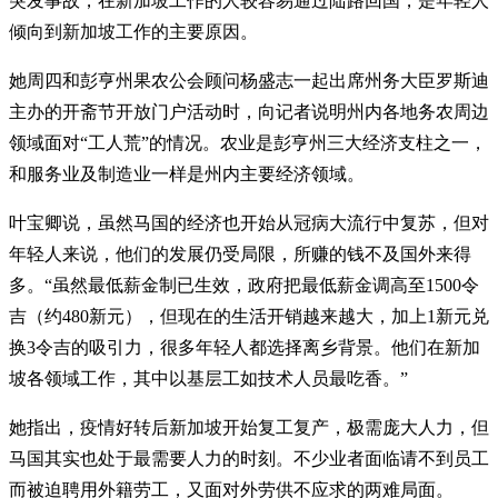
突发事故，在新加坡工作的人较容易通过陆路回国，是年轻人
倾向到新加坡工作的主要原因。
她周四和彭亨州果农公会顾问杨盛志一起出席州务大臣罗斯迪
主办的开斋节开放门户活动时，向记者说明州内各地务农周边
领域面对“工人荒”的情况。农业是彭亨州三大经济支柱之一，
和服务业及制造业一样是州内主要经济领域。
叶宝卿说，虽然马国的经济也开始从冠病大流行中复苏，但对
年轻人来说，他们的发展仍受局限，所赚的钱不及国外来得
多。“虽然最低薪金制已生效，政府把最低薪金调高至1500令
吉（约480新元），但现在的生活开销越来越大，加上1新元兑
换3令吉的吸引力，很多年轻人都选择离乡背景。他们在新加
坡各领域工作，其中以基层工如技术人员最吃香。”
她指出，疫情好转后新加坡开始复工复产，极需庞大人力，但
马国其实也处于最需要人力的时刻。不少业者面临请不到员工
而被迫聘用外籍劳工，又面对外劳供不应求的两难局面。