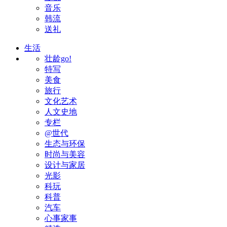
音乐
韩流
送礼
生活
壮龄go!
特写
美食
旅行
文化艺术
人文史地
专栏
@世代
生态与环保
时尚与美容
设计与家居
光影
科玩
科普
汽车
心事家事