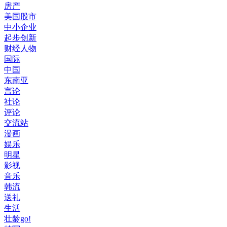
房产
美国股市
中小企业
起步创新
财经人物
国际
中国
东南亚
言论
社论
评论
交流站
漫画
娱乐
明星
影视
音乐
韩流
送礼
生活
壮龄go!