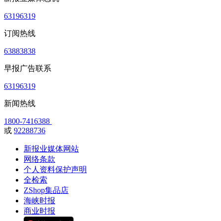
63196319
订阅热线
63883838
早报广告联系
63196319
新闻热线
1800-7416388
或
92288736
新报业媒体网站
网络条款
个人资料保护声明
全检索
ZShop集品店
海峡时报
商业时报