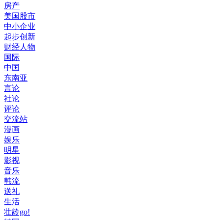
房产
美国股市
中小企业
起步创新
财经人物
国际
中国
东南亚
言论
社论
评论
交流站
漫画
娱乐
明星
影视
音乐
韩流
送礼
生活
壮龄go!