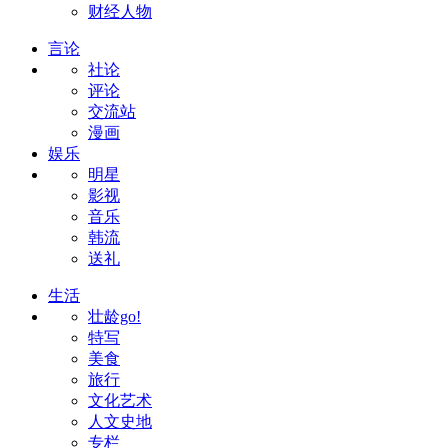
财经人物
言论
社论
评论
交流站
漫画
娱乐
明星
影视
音乐
韩流
送礼
生活
壮龄go!
特写
美食
旅行
文化艺术
人文史地
专栏