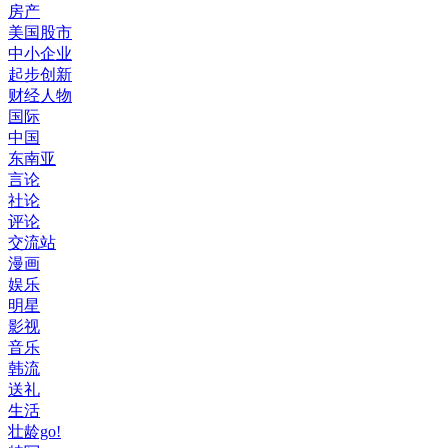
房产
美国股市
中小企业
起步创新
财经人物
国际
中国
东南亚
言论
社论
评论
交流站
漫画
娱乐
明星
影视
音乐
韩流
送礼
生活
壮龄go!