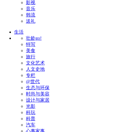
影视
音乐
韩流
送礼
生活
壮龄go!
特写
美食
旅行
文化艺术
人文史地
专栏
@世代
生态与环保
时尚与美容
设计与家居
光影
科玩
科普
汽车
心事家事