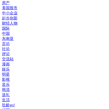
房产
美国股市
中小企业
起步创新
财经人物
国际
中国
东南亚
言论
社论
评论
交流站
漫画
娱乐
明星
影视
音乐
韩流
送礼
生活
壮龄go!