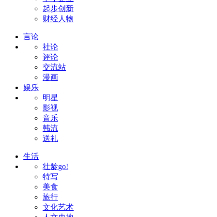
起步创新
财经人物
言论
社论
评论
交流站
漫画
娱乐
明星
影视
音乐
韩流
送礼
生活
壮龄go!
特写
美食
旅行
文化艺术