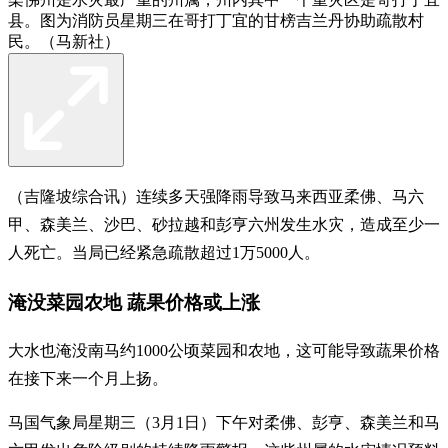
县。图为消防员星期三在哥打丁宜的甘榜吉兰丹协助疏散村
民。（马新社）
（吉隆坡综合讯）连续多天强降雨导致马来西亚柔佛、马六
甲、森美兰、沙巴、砂拉越和彭亨六州发生水灾，造成至少一
人死亡。当局已经紧急疏散超过1万5000人。
淹没菜园农地 蔬果价格或上涨
大水也淹没南马约1000公顷菜园和农地，这可能导致蔬果价格
在接下来一个月上扬。
马国气象局星期三（3月1日）下午对柔佛、彭亨、森美兰和马