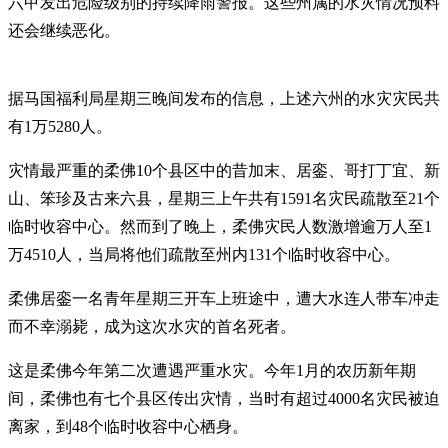
六甲发出危险级别的持续降雨警报。这些州属的水灾情况预料
还会继续恶化。
据马国福利局星期三晚间发布的信息，上述六州的水灾灾民共
有1万5280人。
灾情最严重的柔佛10个县区中的昔加末、居銮、哥打丁宜、新
山、笨珍及古来六县，星期三上午共有1591名灾民疏散至21个
临时收容中心。然而到了晚上，柔佛灾民人数激增逾万人至1
万4510人，当局将他们疏散至州内131个临时收容中心。
柔佛居銮一名青年星期三开车上班途中，遭大水连人带车冲走
而不幸溺毙，成为这次水灾的首名死者。
这是柔佛今年第二次遭遇严重水灾。今年1月的农历新年期
间，柔佛也有七个县区传出灾情，当时有超过4000名灾民被迫
离家，到48个临时收容中心栖身。