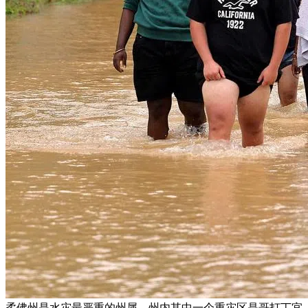
柔佛州是水灾最严重的州属，州内其中一个重灾区是哥打丁宜