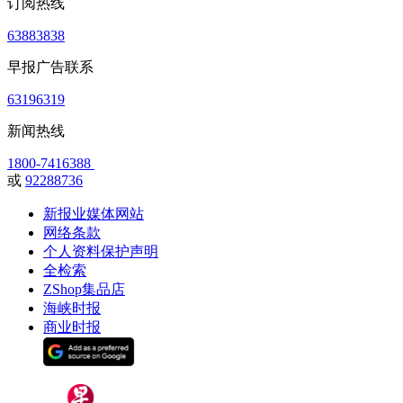
订阅热线
63883838
早报广告联系
63196319
新闻热线
1800-7416388
或
92288736
新报业媒体网站
网络条款
个人资料保护声明
全检索
ZShop集品店
海峡时报
商业时报