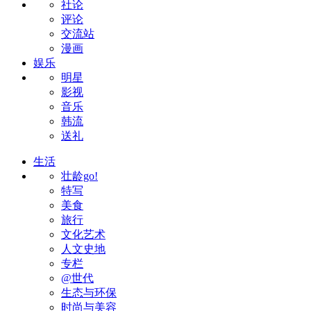
社论
评论
交流站
漫画
娱乐
明星
影视
音乐
韩流
送礼
生活
壮龄go!
特写
美食
旅行
文化艺术
人文史地
专栏
@世代
生态与环保
时尚与美容