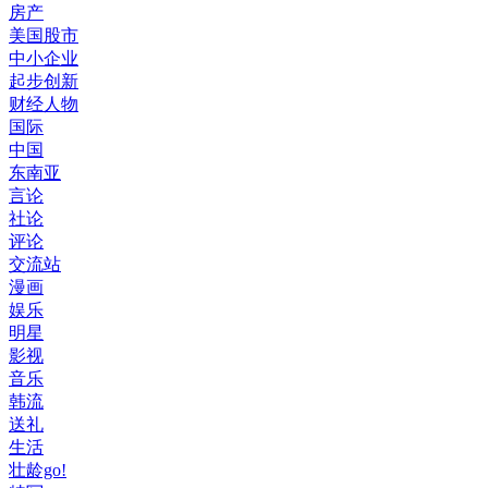
房产
美国股市
中小企业
起步创新
财经人物
国际
中国
东南亚
言论
社论
评论
交流站
漫画
娱乐
明星
影视
音乐
韩流
送礼
生活
壮龄go!