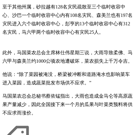
至于其他州属，砂拉越有128名灾民疏散至三个临时收容中
心、沙巴一个临时收容中心内有108名灾民、森美兰也有197名
灾民进入六个临时收容中心，彭亨的13个临时收容中心有312
名灾民，马六甲两个临时收容中心有灾民25人。
此外，马国菜农总会主席林仕伟星期三说，大雨导致柔佛、马
六甲与森美兰约1000公顷农地遭破坏，菜农损失上千万令吉。
他说：“除了菜园被淹没，桥梁被冲断和道路淹水也影响菜车
进入菜园，造成蔬菜批发市场供不应求。”
马国菜农总会总秘书蔡依锰指出，大雨也造成金马仑等高原蔬
果产量减少，因此全国接下来一个月的瓜果与叶菜类预料将供
不应求而涨价。