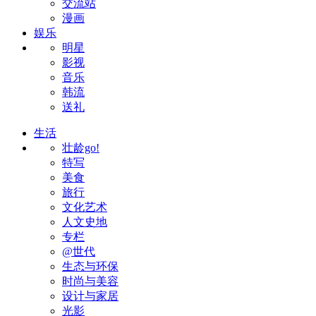
交流站
漫画
娱乐
明星
影视
音乐
韩流
送礼
生活
壮龄go!
特写
美食
旅行
文化艺术
人文史地
专栏
@世代
生态与环保
时尚与美容
设计与家居
光影