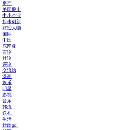
房产
美国股市
中小企业
起步创新
财经人物
国际
中国
东南亚
言论
社论
评论
交流站
漫画
娱乐
明星
影视
音乐
韩流
送礼
生活
壮龄go!