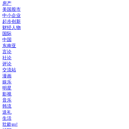
房产
美国股市
中小企业
起步创新
财经人物
国际
中国
东南亚
言论
社论
评论
交流站
漫画
娱乐
明星
影视
音乐
韩流
送礼
生活
壮龄go!