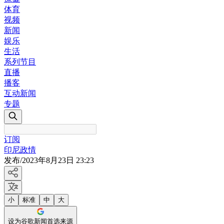
体育
视频
新闻
娱乐
生活
系列节目
直播
播客
互动新闻
专题
订阅
印尼政情
发布
/
2023年8月23日 23:23
小
标准
中
大
设为谷歌新闻首选来源