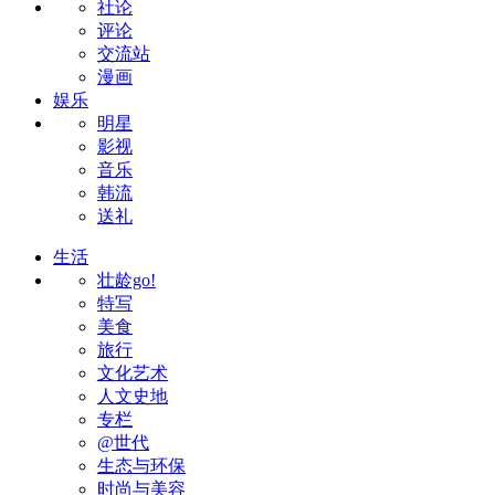
社论
评论
交流站
漫画
娱乐
明星
影视
音乐
韩流
送礼
生活
壮龄go!
特写
美食
旅行
文化艺术
人文史地
专栏
@世代
生态与环保
时尚与美容