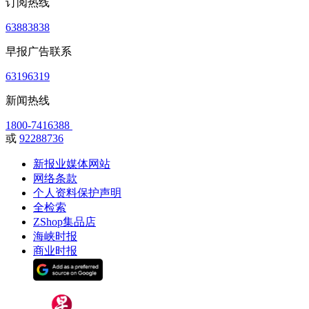
订阅热线
63883838
早报广告联系
63196319
新闻热线
1800-7416388
或
92288736
新报业媒体网站
网络条款
个人资料保护声明
全检索
ZShop集品店
海峡时报
商业时报