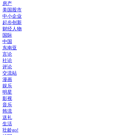
房产
美国股市
中小企业
起步创新
财经人物
国际
中国
东南亚
言论
社论
评论
交流站
漫画
娱乐
明星
影视
音乐
韩流
送礼
生活
壮龄go!