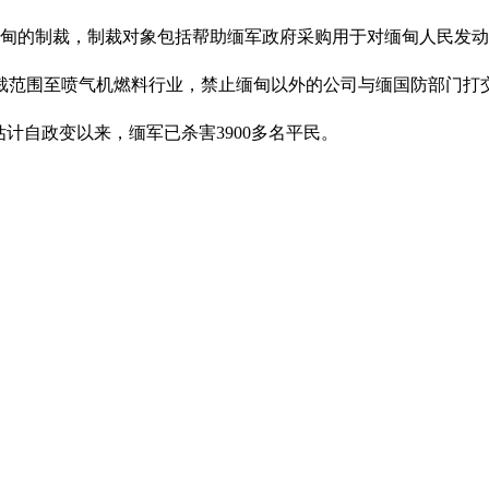
缅甸的制裁，制裁对象包括帮助缅军政府采购用于对缅甸人民发
裁范围至喷气机燃料行业，禁止缅甸以外的公司与缅国防部门打
计自政变以来，缅军已杀害3900多名平民。