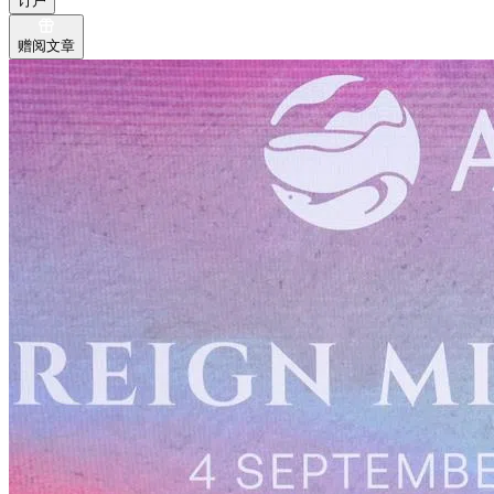
订户
赠阅文章