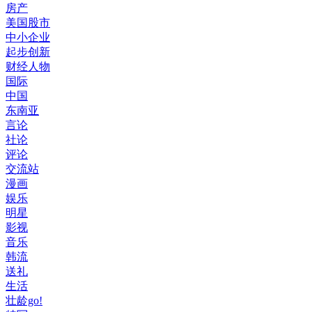
房产
美国股市
中小企业
起步创新
财经人物
国际
中国
东南亚
言论
社论
评论
交流站
漫画
娱乐
明星
影视
音乐
韩流
送礼
生活
壮龄go!