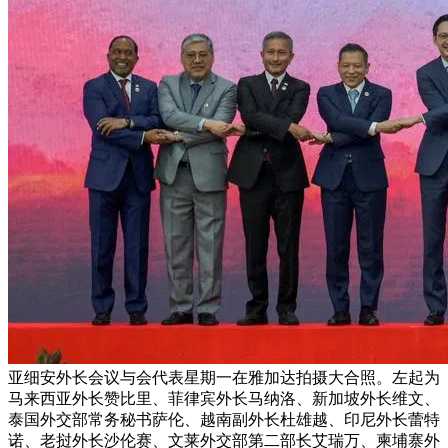
亚细安外长会议与会代表星期一在雅加达拍摄大合照。左起为
马来西亚外长赞比里、菲律宾外长马纳洛、新加坡外长维文、
泰国外交部常务秘书萨伦、越南副外长杜雄越、印尼外长蕾特
诺、老挝外长沙伦赛、文莱外交部第二部长艾瑞万、柬埔寨外