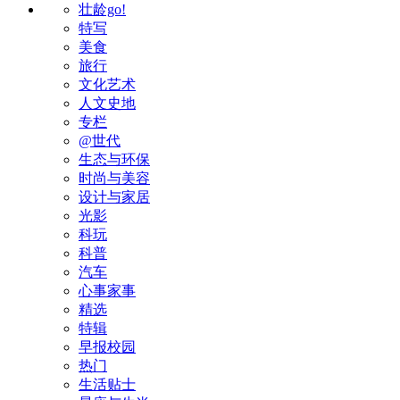
壮龄go!
特写
美食
旅行
文化艺术
人文史地
专栏
@世代
生态与环保
时尚与美容
设计与家居
光影
科玩
科普
汽车
心事家事
精选
特辑
早报校园
热门
生活贴士