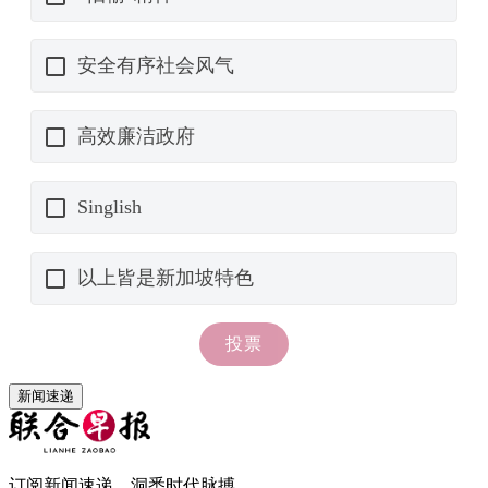
新闻速递
订阅新闻速递，洞悉时代脉搏。