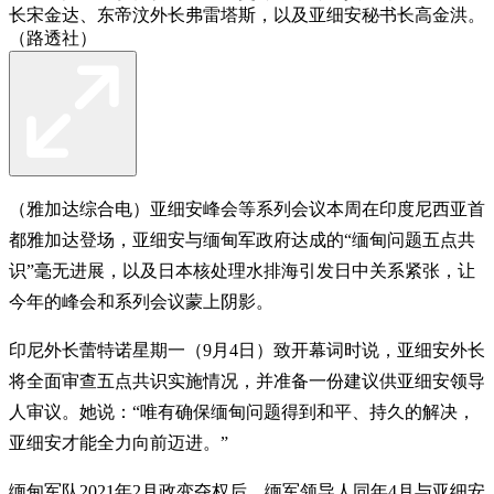
长宋金达、东帝汶外长弗雷塔斯，以及亚细安秘书长高金洪。
（路透社）
（雅加达综合电）亚细安峰会等系列会议本周在印度尼西亚首
都雅加达登场，亚细安与缅甸军政府达成的“缅甸问题五点共
识”毫无进展，以及日本核处理水排海引发日中关系紧张，让
今年的峰会和系列会议蒙上阴影。
印尼外长蕾特诺星期一（9月4日）致开幕词时说，亚细安外长
将全面审查五点共识实施情况，并准备一份建议供亚细安领导
人审议。她说：“唯有确保缅甸问题得到和平、持久的解决，
亚细安才能全力向前迈进。”
缅甸军队2021年2月政变夺权后，缅军领导人同年4月与亚细安