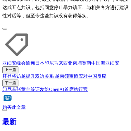
达成五点共识，包括同意停止暴力镇压、与相关各方进行建设
性对话等，但至今这些共识没有获得落实。
亚细安峰会
缅甸
日本
印尼
马来西亚
柬埔寨
南中国海
亚细安
上一篇
拜登将访越提升双边关系 越南须审慎应对中国反应
下一篇
印尼首张黄金签证发给OpenAI首席执行官
购买此文章
最新