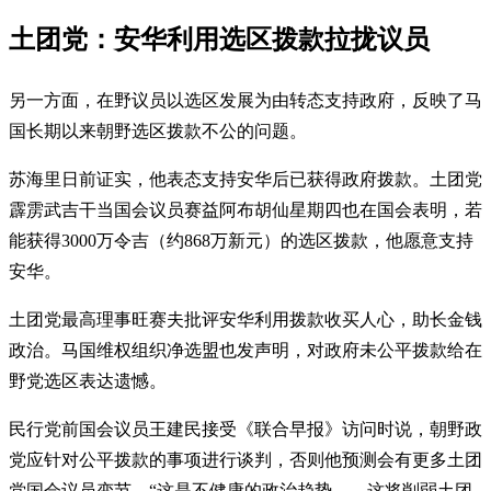
土团党：安华利用选区拨款拉拢议员
另一方面，在野议员以选区发展为由转态支持政府，反映了马
国长期以来朝野选区拨款不公的问题。
苏海里日前证实
，他表态支持安华后已获得政府拨款。土团党
霹雳武吉干当国会议员赛益阿布胡仙星期四也在国会表明，若
能获得3000万令吉（约868万新元）的选区拨款，他愿意支持
安华。
土团党最高理事旺赛夫批评安华利用拨款收买人心，助长金钱
政治。马国维权组织净选盟也发声明，对政府未公平拨款给在
野党选区表达遗憾。
民行党前国会议员王建民接受《联合早报》访问时说，朝野政
党应针对公平拨款的事项进行谈判，否则他预测会有更多土团
党国会议员变节。“这是不健康的政治趋势……这将削弱土团