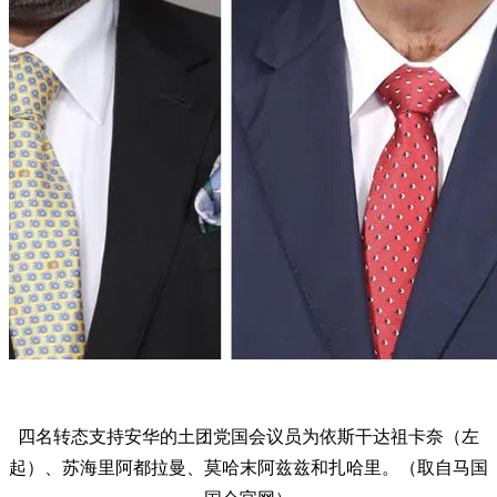
四名转态支持安华的土团党国会议员为依斯干达祖卡奈（左
起）、苏海里阿都拉曼、莫哈末阿兹兹和扎哈里。（取自马国