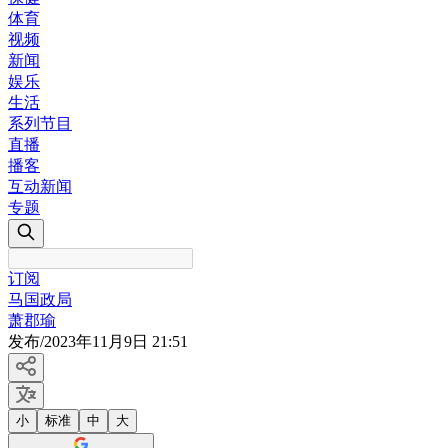
体育
视频
新闻
娱乐
生活
系列节目
直播
播客
互动新闻
专题
订阅
马国政局
萧郡瑜
发布
/
2023年11月9日 21:51
小
标准
中
大