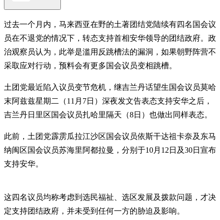
过去一个月内，马来西亚在野的土著团结党陆续有四名国会议
员在不退党的情况下，转态支持首相安华领导的团结政府。政
治观察员认为，此举是滥用反跳槽法的漏洞，如果朝野阵营不
采取应对行动，预料会有更多国会议员变相跳槽。
土团党最近陷入议员变节危机，继吉兰丹话望生国会议员莫哈
末阿兹兹星期二（11月7日）深夜发文告表态支持安华之后，
吉兰丹日里区国会议员扎哈里隔天（8日）也做出同样表态。
此前，土团党霹雳瓜拉江沙区国会议员依斯干达祖卡奈及东马
纳闽区国会议员苏海里阿都拉曼，分别于10月12日及30日宣布
支持安华。
这四名议员均称考虑到选民福祉、选区发展及拨款问题，才决
定支持团结政府，并未受到任何一方的胁迫及影响。