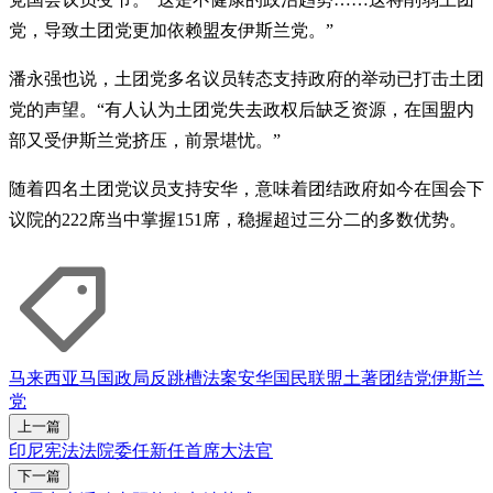
党，导致土团党更加依赖盟友伊斯兰党。”
潘永强也说，土团党多名议员转态支持政府的举动已打击土团
党的声望。“有人认为土团党失去政权后缺乏资源，在国盟内
部又受伊斯兰党挤压，前景堪忧。”
随着四名土团党议员支持安华，意味着团结政府如今在国会下
议院的222席当中掌握151席，稳握超过三分二的多数优势。
马来西亚
马国政局
反跳槽法案
安华
国民联盟
土著团结党
伊斯兰
党
上一篇
印尼宪法法院委任新任首席大法官
下一篇