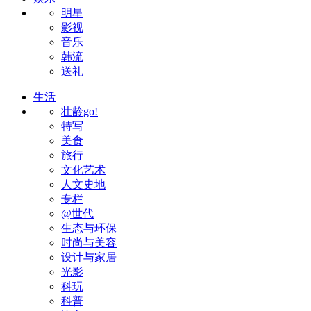
明星
影视
音乐
韩流
送礼
生活
壮龄go!
特写
美食
旅行
文化艺术
人文史地
专栏
@世代
生态与环保
时尚与美容
设计与家居
光影
科玩
科普