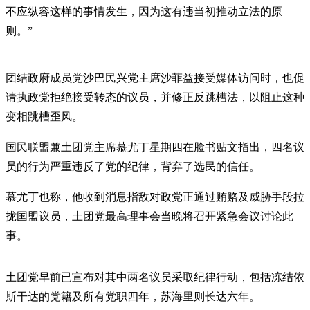
不应纵容这样的事情发生，因为这有违当初推动立法的原
则。”
团结政府成员党沙巴民兴党主席沙菲益接受媒体访问时，也促
请执政党拒绝接受转态的议员，并修正反跳槽法，以阻止这种
变相跳槽歪风。
国民联盟兼土团党主席慕尤丁星期四在脸书贴文指出，四名议
员的行为严重违反了党的纪律，背弃了选民的信任。
慕尤丁也称，他收到消息指敌对政党正通过贿赂及威胁手段拉
拢国盟议员，土团党最高理事会当晚将召开紧急会议讨论此
事。
土团党早前已宣布对其中两名议员采取纪律行动，包括冻结依
斯干达的党籍及所有党职四年，苏海里则长达六年。