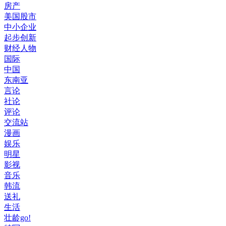
房产
美国股市
中小企业
起步创新
财经人物
国际
中国
东南亚
言论
社论
评论
交流站
漫画
娱乐
明星
影视
音乐
韩流
送礼
生活
壮龄go!