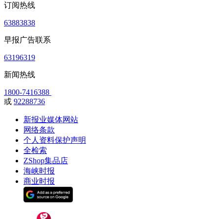
订阅热线
63883838
早报广告联系
63196319
新闻热线
1800-7416388
或
92288736
新报业媒体网站
网络条款
个人资料保护声明
全检索
ZShop集品店
海峡时报
商业时报