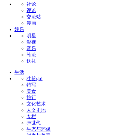
社论
评论
交流站
漫画
娱乐
明星
影视
音乐
韩流
送礼
生活
壮龄go!
特写
美食
旅行
文化艺术
人文史地
专栏
@世代
生态与环保