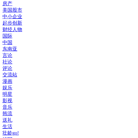
房产
美国股市
中小企业
起步创新
财经人物
国际
中国
东南亚
言论
社论
评论
交流站
漫画
娱乐
明星
影视
音乐
韩流
送礼
生活
壮龄go!