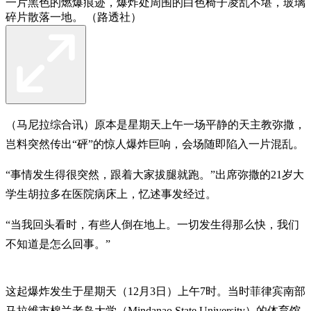
一片黑色的燃爆痕迹，爆炸处周围的白色椅子凌乱不堪，玻璃
碎片散落一地。 （路透社）
（马尼拉综合讯）原本是星期天上午一场平静的天主教弥撒，
岂料突然传出“砰”的惊人爆炸巨响，会场随即陷入一片混乱。
“事情发生得很突然，跟着大家拔腿就跑。”出席弥撒的21岁大
学生胡拉多在医院病床上，忆述事发经过。
“当我回头看时，有些人倒在地上。一切发生得那么快，我们
不知道是怎么回事。”
这起爆炸发生于星期天（12月3日）上午7时。当时菲律宾南部
马拉维市棉兰老岛大学（Mindanao State University）的体育馆