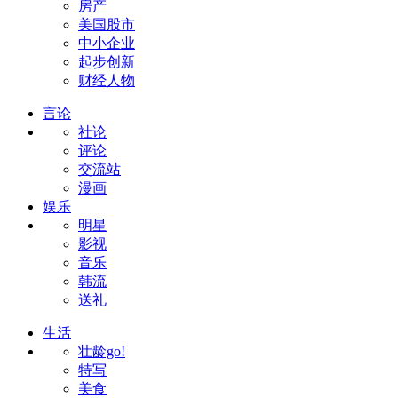
房产
美国股市
中小企业
起步创新
财经人物
言论
社论
评论
交流站
漫画
娱乐
明星
影视
音乐
韩流
送礼
生活
壮龄go!
特写
美食