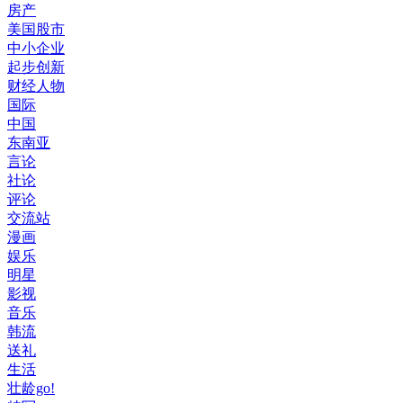
房产
美国股市
中小企业
起步创新
财经人物
国际
中国
东南亚
言论
社论
评论
交流站
漫画
娱乐
明星
影视
音乐
韩流
送礼
生活
壮龄go!