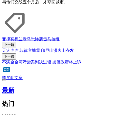
与他们交战五个月后，才夺回城市。
菲律宾
棉兰老岛
恐怖袭击
马拉维
上一篇
天灾连连 菲律宾地震 印尼山洪火山齐发
下一篇
不满金金河污染案判决过轻 柔佛政府将上诉
购买此文章
最新
热门