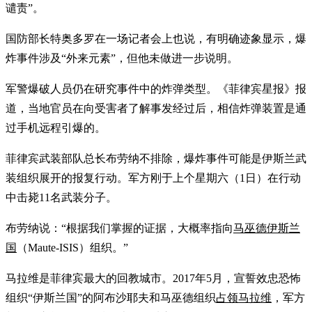
谴责”。
国防部长特奥多罗在一场记者会上也说，有明确迹象显示，爆
炸事件涉及“外来元素”，但他未做进一步说明。
军警爆破人员仍在研究事件中的炸弹类型。《菲律宾星报》报
道，当地官员在向受害者了解事发经过后，相信炸弹装置是通
过手机远程引爆的。
菲律宾武装部队总长布劳纳不排除，爆炸事件可能是伊斯兰武
装组织展开的报复行动。军方刚于上个星期六（1日）在行动
中击毙11名武装分子。
布劳纳说：“根据我们掌握的证据，大概率指向
马巫德伊斯兰
国
（Maute-ISIS）组织。”
马拉维是菲律宾最大的回教城市。2017年5月，宣誓效忠恐怖
组织“伊斯兰国”的阿布沙耶夫和马巫德组织
占领马拉维
，军方