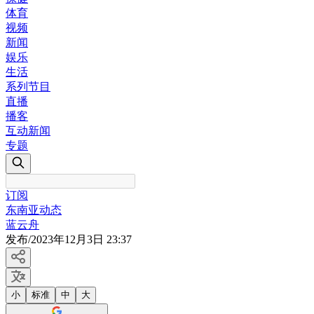
体育
视频
新闻
娱乐
生活
系列节目
直播
播客
互动新闻
专题
订阅
东南亚动态
蓝云舟
发布
/
2023年12月3日 23:37
小
标准
中
大