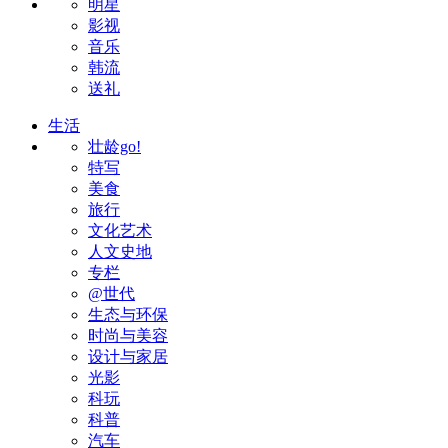
明星
影视
音乐
韩流
送礼
生活
壮龄go!
特写
美食
旅行
文化艺术
人文史地
专栏
@世代
生态与环保
时尚与美容
设计与家居
光影
科玩
科普
汽车