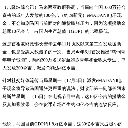
（吉隆坡综合讯）马来西亚政府强调，当局向全国1000万符合
资格的成年人发放的100令吉（约29新元）eMADANI电子现
金，不会加剧马国当前面对的通货膨胀压力，因为这项援助金
总额10亿令吉，占国内生产总值（GDP）的比率极低。
这是首相兼财政部长安华去年11月执政以来第二次发放援助
金，也是受惠人数最多的一次。当局今年6月首次推出“慈悯青
年电子钱包”，向约200万名18岁至20岁青年和全职大专生，每
人发放200令吉，派发总额达4亿令吉。
针对社交媒体流传当局星期一（12月4日）派发eMADANI电
子现金将导致马国通胀更严重的说法，财政部第一副部长阿末
马斯兰星期二（15日）在电视节目中说，这10亿令吉的援助金
及其加乘效果，会在货币市场产生约30亿令吉的连锁反应。
他说，马国目前GDP约1.8万亿令吉，这30亿令吉只占极小的