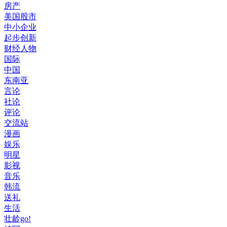
房产
美国股市
中小企业
起步创新
财经人物
国际
中国
东南亚
言论
社论
评论
交流站
漫画
娱乐
明星
影视
音乐
韩流
送礼
生活
壮龄go!