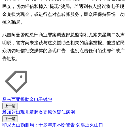
民众，切勿轻信和掉入“提现”骗局。若遇到有人提议将电子现
金兑换为现金，或进行点对点转账服务，民众应保持警惕，勿
掉入骗局。
武吉阿曼警察总部商业罪案调查部总监南利尤索夫星期二发声
明说，警方尚未接获与这次援助金相关的骗案投报。他提醒民
众切勿轻信社交媒体的套现广告，也别点击任何陌生邮件或广
告链接。
马来西亚
援助金
电子钱包
上一篇
雅加达出现儿童肺炎支原体疑似病例
下一篇
印尼火山勘测局：十多年来不断警告 勿靠近火山口