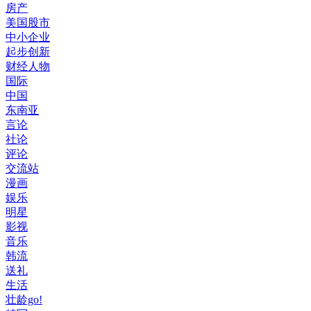
房产
美国股市
中小企业
起步创新
财经人物
国际
中国
东南亚
言论
社论
评论
交流站
漫画
娱乐
明星
影视
音乐
韩流
送礼
生活
壮龄go!