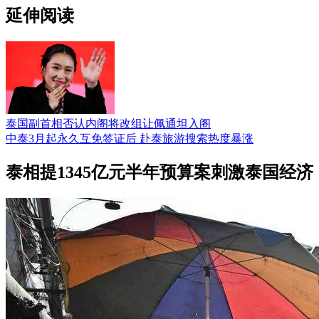
延伸阅读
泰国副首相否认内阁将改组让佩通坦入阁
中泰3月起永久互免签证后 赴泰旅游搜索热度暴涨
泰相提1345亿元半年预算案刺激泰国经济