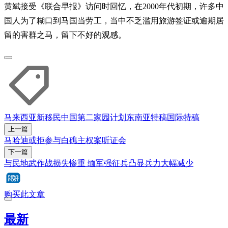
黄斌接受《联合早报》访问时回忆，在2000年代初期，许多中
国人为了糊口到马国当劳工，当中不乏滥用旅游签证或逾期居
留的害群之马，留下不好的观感。
马来西亚
新移民
中国
第二家园计划
东南亚特稿
国际特稿
上一篇
马哈迪或拒参与白礁主权案听证会
下一篇
与民地武作战损失惨重 缅军强征兵凸显兵力大幅减少
购买此文章
最新