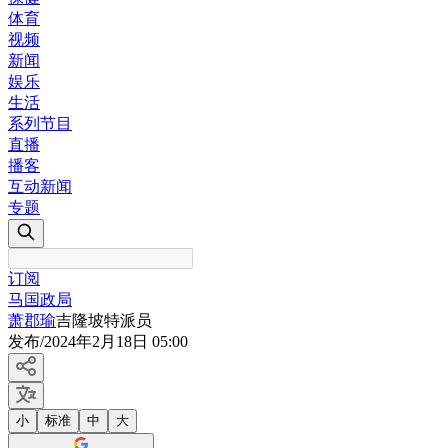
体育
视频
新闻
娱乐
生活
系列节目
直播
播客
互动新闻
专题
订阅
马国政局
萧郡瑜
吉隆坡特派员
发布
/
2024年2月18日 05:00
小
标准
中
大