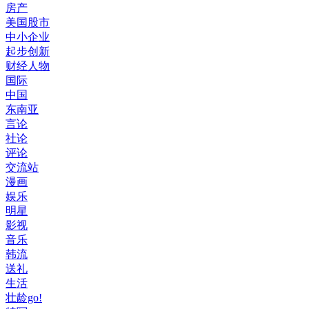
房产
美国股市
中小企业
起步创新
财经人物
国际
中国
东南亚
言论
社论
评论
交流站
漫画
娱乐
明星
影视
音乐
韩流
送礼
生活
壮龄go!