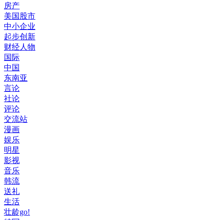
房产
美国股市
中小企业
起步创新
财经人物
国际
中国
东南亚
言论
社论
评论
交流站
漫画
娱乐
明星
影视
音乐
韩流
送礼
生活
壮龄go!