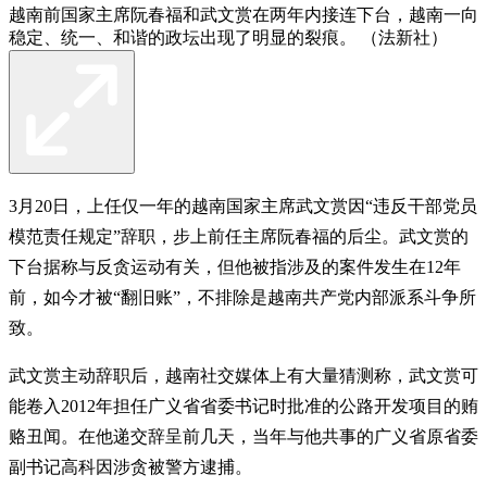
越南前国家主席阮春福和武文赏在两年内接连下台，越南一向
稳定、统一、和谐的政坛出现了明显的裂痕。 （法新社）
3月20日，上任仅一年的越南国家主席武文赏因“违反干部党员
模范责任规定”辞职，步上前任主席阮春福的后尘。武文赏的
下台据称与反贪运动有关，但他被指涉及的案件发生在12年
前，如今才被“翻旧账”，不排除是越南共产党内部派系斗争所
致。
武文赏主动辞职后，越南社交媒体上有大量猜测称，武文赏可
能卷入2012年担任广义省省委书记时批准的公路开发项目的贿
赂丑闻。在他递交辞呈前几天，当年与他共事的广义省原省委
副书记高科因涉贪被警方逮捕。