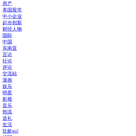
房产
美国股市
中小企业
起步创新
财经人物
国际
中国
东南亚
言论
社论
评论
交流站
漫画
娱乐
明星
影视
音乐
韩流
送礼
生活
壮龄go!