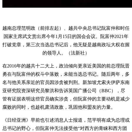
越南总理范明政（前排左起）、越共中央总书记阮富仲和时任
国家主席武文赏出席今年1月15日的国会会议。阮富仲2021年
打破党章，第三次当选总书记后，他无疑是越南政坛大权在握
的领导人。（法新社）
在2016年的越共十二大上，政治倾向更亲近美国的前总理阮晋
勇在与阮富仲的权斗中落败，未能当选总书记。随后两年，多
名与他关系亲近的官员因涉贪被判刑。新加坡尤索夫伊萨东南
亚研究院资深研究员黎洪和告诉英国广播公司（BBC），尽
管有证据表明这些官员确实涉贪，但阮富仲的主要动机是减少
腐败的同时，也趁机肃清政敌，巩固他和盟友的力量。
《日经亚洲》早前也引述消息人士报道，范平明有成为总理或
总书记的野心，但阮富仲无法接受他“对西方的青睐和西方团